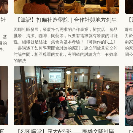
：社
【筆記】打貓社造學院｜合作社與地方創生
【
因應社區發展，發展符合需求的合作事業，雜貨店、食品
屏東
批發、清潔、咖啡、陶藝等，只要有需求就有發展的可能
力於
。基
性。組織就是結社，集會為基本考驗！《可操作的民主》
兩家
目的
一書講述了如何學習開會討論的原則，建立開放且安全的
的家
件。
討論空間，相互尊重的文化，有明確的討論方向，有效率
關公
的解決
真
【烈風講堂】序大ê色彩——民雄文隆社區
【