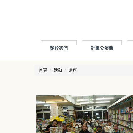
跳
到
主
要
內
容
區
關於我們
計畫公佈欄
首頁
活動
講座