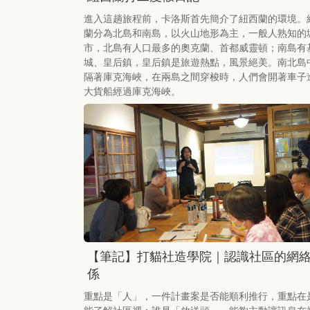
進入這趟旅程前，卡洛斯首先簡介了紐西蘭的環境。
蘭分為北島和南島，以火山地形為主，一般人熟知的
市，北島有人口最多的奧克蘭、首都威靈頓；南島有
城、皇后鎮，皇后鎮是旅遊熱點，風景絕美。南北島
隔著庫克海峽，在兩島之間穿梭時，人們會開著車子
大貨船經過庫克海峽。
【筆記】打貓社造學院｜認識社區的網
係
重點是「人」，一件計畫案是否能順利推行，重點在