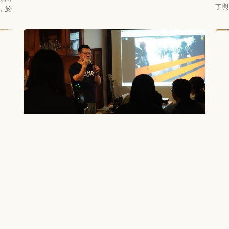
了與
，於
【
【烈風講堂】聚眾成影：嘉義的小眾包場與
療
重
電影資源
道路
這次烈風講堂的講者，是打貓街坊文化協會的夥伴—阿
扯的
機動
輝。主持人佳晉說，每個人的生命中都會認識一位阿輝。
到工
與混
協會裡的阿輝，白天是送信的郵差，下班後是做包場電
投入
率。
影，將電影票送至不同售票點的熱血影迷。
人員
新增