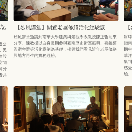
地記
【烈風講堂】閒置老屋修繕活化經驗談
【
烈風講堂邀請到南華大學建築與景觀學系教授陳正哲前來
淨瑋
分享。陳教授以自身長期參與臺南歷史街區振興、嘉義舊
指南
過公
監宿舍群等活化案例為基礎，帶領我們看見近年老屋修繕
期中
，民
與地方再生的實務經驗。
華洋
建設
集到
空間
感受
師分
驗。
者共