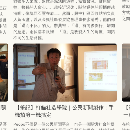
基金
對很多人來說，退休是減法的過程，積蓄會減、健康會
鼓勵
掉、接觸的人會少……越接近退休，關於退休的煩惱便越
紐西
方式
清晰，像塊巨石壓在肩上。然而，興中社區回收站的負責
城
之間
人黃玉盞，以及金興社區發展協會理事長廖清秀，他們都
基督
是「退而不休」的人。辭典裡，「退」有向後倒行、離開
中間
的意思。兩位講者眼裡，「退」是改變人生的角度、開拓
進入
不同的生活路徑。
絡關
【筆記】打貓社造學院｜公民新聞製作：手
【
機拍剪一機搞定
一
是否
Peopo不僅是一個公民新聞平台，也是一個關懷社會的媒
在拾