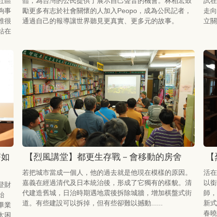
社區
體，為台灣的公民提供了展示自己聲音的機會。林柏宏鼓
試在
夠事
勵更多有志於社會關懷的人加入Peopo，成為公民記者，
走向
誰很
通過自己的報導讓世界聽見更真實、更多元的故事。
立關
站在
寮如
【烈風講堂】都更生存戰－會移動的房舍
【
若把城市當成一個人，他的過去就是他現在模樣的原因。
活在
嘉義在經過清代及日本統治後，形成了它獨有的樣貌。清
以銜
登財
代建造舊城，日治時期遇地震後拆除城牆，增加棋盤式街
師，
始
道。有些建設可以拆掉，但有些卻難以撼動......
新式
畢業
春曉
太困