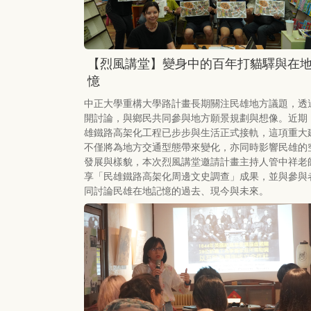
【烈風講堂】變身中的百年打貓驛與在
憶
中正大學重構大學路計畫長期關注民雄地方議題，透
開討論，與鄉民共同參與地方願景規劃與想像。近期
雄鐵路高架化工程已步步與生活正式接軌，這項重大
不僅將為地方交通型態帶來變化，亦同時影響民雄的
發展與樣貌，本次烈風講堂邀請計畫主持人管中祥老
享「民雄鐵路高架化周邊文史調查」成果，並與參與
同討論民雄在地記憶的過去、現今與未來。