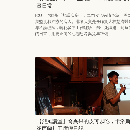
實日常
ICU，也就是「加護病房」，專門收治病情危急、需
集監測和治療的病人。講者大寶是任職於大林慈濟醫
專科護理師，轉化多年工作經驗，讓生死議題回到每
的日常，用更正向的心態思考與提早準備。
【烈風講堂】奇異果的皮可以吃，卡洛
紐西蘭打工度假日記