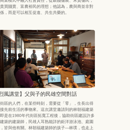
商業模式中融入社會責任，從穀賤傷農、米貴傷民，
貴買賤賣、富農裕民的理想；他認為，農與商並非對
係，而是可以相互促進、共生共榮的。
烈風講堂】父與子的民雄空間對話
街區的人們，在某些時刻，需要從「零」，生長出得
接先前生活的事物來。這次講堂邀請到的林朝福建築
即是在1980年代街區拓寬工程後，協助街區建設許多
建築的建築師，民雄人耳熟能詳的鉅洋游泳池、庭園
，皆與他有關。林朝福建築師的孩子—林璞，也走上