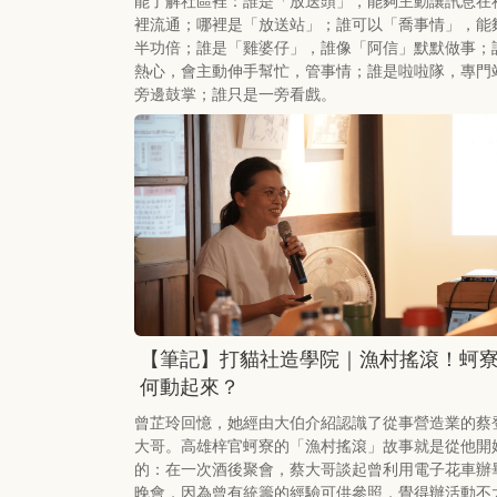
能了解社區裡：誰是「放送頭」，能夠主動讓訊息在
裡流通；哪裡是「放送站」；誰可以「喬事情」，能
半功倍；誰是「雞婆仔」，誰像「阿信」默默做事；
熱心，會主動伸手幫忙，管事情；誰是啦啦隊，專門
旁邊鼓掌；誰只是一旁看戲。
【筆記】打貓社造學院｜漁村搖滾！蚵
何動起來？
曾芷玲回憶，她經由大伯介紹認識了從事營造業的蔡
大哥。高雄梓官蚵寮的「漁村搖滾」故事就是從他開
的：在一次酒後聚會，蔡大哥談起曾利用電子花車辦
晚會，因為曾有統籌的經驗可供參照，覺得辦活動不