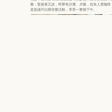
難；緊接著又說，蚵寮有沙灘、夕陽，也有人賣咖啡
是提議可以辦音樂活動，享受一整個下午。
【烈風講堂】他們的工作環境 我們的醫
處境
醫院中階主管、醫療工會幹部，看起來十分矛盾、拉
兩個位置，也讓人更好奇同時趙麟宇醫師為何會投入
會的工作中。這次講堂，趙醫師分享了自己為什麼會
工會行動，並從當前醫護人員的勞動問題，帶出醫護
工作環境與病患醫療處境之間的關係。