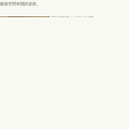
建築空間有關的道路。
筆記】借鑑多國經驗：臺灣道路應該如何
新設計
設計應該考量不同交通工具的共存，而不僅僅侷限於
車的通行效率。例如設計人車共享空間、行人優先道
合車道，可以改善道路使用率，提升交通安全和效
同時，道路規劃應該更加靈活，避免迷信寬敞空間與
道路會自動解決交通擁擠的錯誤認知。