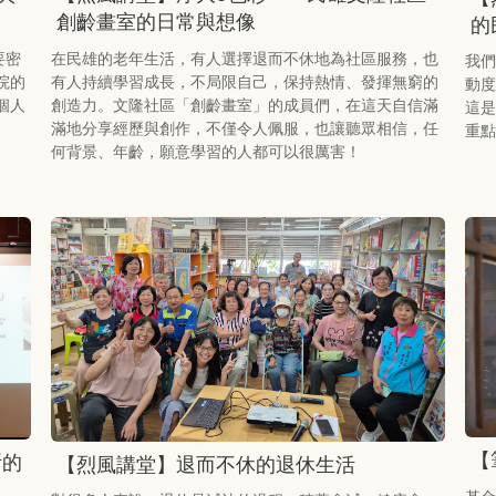
創齡畫室的日常與想像
的
要密
在民雄的老年生活，有人選擇退而不休地為社區服務，也
我們
院的
有人持續學習成長，不局限自己，保持熱情、發揮無窮的
動度
個人
創造力。文隆社區「創齡畫室」的成員們，在這天自信滿
這是
滿地分享經歷與創作，不僅令人佩服，也讓聽眾相信，任
重點
何背景、年齡，願意學習的人都可以很厲害！
【
斯的
【烈風講堂】退而不休的退休生活