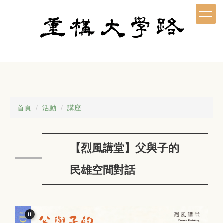
跳
到
主
要
內
容
區
首頁
活動
講座
【烈風講堂】父與子的
民雄空間對話