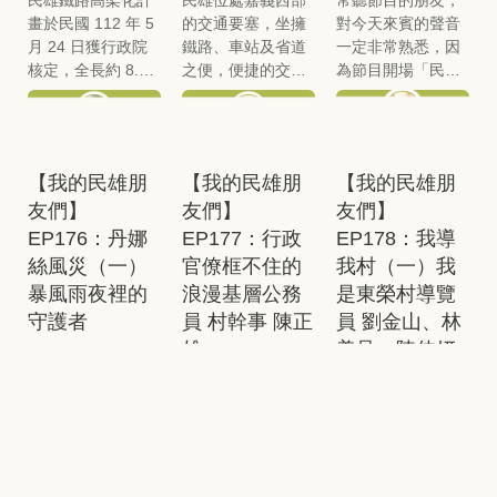
公司負責人吳翊
憶，見證了民雄南
起，歷任鐵路福利
不同？這對農友及
畫於民國 112 年 5
的交通要塞，坐擁
對今天來賓的聲音
豪，一同聊聊這座
北貿易的發展與繁
社職員、檢電員、
產業又有什麼實質
月 24 日獲行政院
鐵路、車站及省道
一定非常熟悉，因
空間重啟後的新篇
榮。本集節目將繼
司機員及整備員等
幫助？剛從日本考
核定，全長約 8.92
之便，便捷的交通
為節目開場「民雄
章。
續透過李文遠家人
職，職涯從基層起
察歸國的黃總監，
公里，未來民雄車
網絡帶動了城市的
人，在地事，聽咱
的視角，挖掘民雄
步，終以「員級」
又帶回了哪些令人
站將改建為高架車
繁榮。在國道一號
民雄講故事」，就
與鐵道的生活記
職位榮退。本集節
耳目一新的行銷觀
站。根據《嘉義鐵
通車前，由於西螺
是出自揚名國際的
憶，更要細細回顧
目邀請到李文遠先
念？
路高架延伸計
大橋尚無法負荷大
民雄子弟江明龍。
他們對父親深刻的
生的妻子李蔡梅女
【我的民雄朋
【我的民雄朋
【我的民雄朋
畫》，此工程旨在
量貨運，米糧、魚
江明龍是民雄「正
思念之情。
士，以及子女李怡
友們】
友們】
友們】
縫合鐵路兩側的土
貨及蔬果等物資皆
明龍」歌仔戲團的
嬋、李仁淼，與我
地發展，藉此改善
需仰賴鐵路運輸，
家族成員，從小在
EP176：丹娜
EP177：行政
EP178：我導
們分享他們記憶中
環境景觀與交通可
民雄車站因而成為
戲班裡長大，近年
絲風災（一）
官僚框不住的
我村（一）我
的丈夫、父親，以
及性，進而活化沿
貨物南來北往的重
他還四處跑，曾在
及那段與民雄鐵道
暴風雨夜裡的
浪漫基層公務
是東榮村導覽
線土地機能、促進
要樞紐。在地人曾
衛武營國家藝術中
交織的歲月。
守護者
員 村幹事 陳正
員 劉金山、林
都市更新並提升土
以「新港文市、民
心開幕季特展「歌
雄
美足、陳佳妍
地價值，以達都市
雄武市（按：商業
仔時光機-搬活
今年七月，丹娜絲
均衡發展之效。同
發達）」來區分新
戲」，締造30萬的
颱風來襲，造成嘉
甫退休的陳正雄，
今年「大士爺祭」
時，高架化將消除
港與民雄的差異，
觀展人次，還跨界
義、台南一帶嚴重
公職生涯大多在民
和往年一樣，高達
平交道造成的交通
民雄車站不僅是商
到影視、動畫、3D
災情。根據氣象署
雄鄉豐收村內度
數十萬人湧入民
瓶頸，減少車輛停
業中心，也承載著
實境等領域，參與
統計，丹娜絲颱風
過，為人客氣，總
雄，在媒體及社群
等時間並降低肇事
許多城市發展的記
劉育樹導演執導的
是近年來第一個從
是笑臉迎人，很有
上，能看到精彩活
【我的民雄朋
【我的民雄朋
【我的民雄朋
率，顯著提升鐵路
憶。本集來賓邀請
虛擬實境VR動畫作
嘉義登陸的颱風，
正義感，除了行政
動與文化祭儀，但