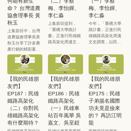
何能有新生
（二）李蔡
（一）李蔡
過不少活動，這些
勞作。農業是保障
性的「鹿港腔」節
忙。近期，鹿草聖
經驗也讓他對許多
糧食自主與國家安
命？ 台灣道農
梅、李怡嬋、
梅、李怡嬋、
目《阿愷之聲》，
家醫院舉辦了「來
傳統文化與活動有
全的「國防產
協會理事長 黃
李仁淼
李仁淼
但今日我們不聊廣
看醫生－聖家醫院
不同看法。近年，
業」，這群無名英
播，而是聚焦於他
醫療史前導展」，
秋玉
上集節目提到，
今年，「重構大學
民雄將迎來許多新
雄值得一套完整的
作為文史工作者與
展出醫療艱困的年
「重構大學路計
路計畫」正進行民
上集節目中，台灣
變化，也同時保留
社會安全網，讓勞
民雄的一段緣分。
代，神父、修士及
畫」正進行民雄鐵
雄鐵路高架化周邊
道農協會理事長黃
許多舊有文化，本
動回歸尊嚴。本集
曾參與過民雄文史
修女為台灣人民付
路高架化周邊文史
文史調查，以民雄
秋玉分享了許多農
集節目他不僅將分
將從陳醫生個人的
調查的他，將與我
出的歷程，是聖家
調查，團隊訪問了
火車站一帶為核
產行銷的精彩案
享對民雄大士爺祭
熱血故事出發，介
們一同探討「民雄
醫院重生之後的第
李文遠先生的家人
心，透過訪談、田
例，她那「帶人又
的看法，也將吐露
紹職業醫學科，更
鐵路高架化」後的
一個正式活動，吸
——夫人李蔡梅女
野調查及測繪等方
帶心」的細膩規
對百年歷史傳統市
進一步分析農民與
城市願景。面對即
引許多人參加，一
士、女兒李怡嬋及
式，紀錄「打貓
劃，不僅將在地農
場的搬遷感想。
勞工的處境差異。
將轉變的地景，能
同見證「廢墟」有
兒子李仁淼，他們
驛」相關的文史與
作推向大眾，更實
否以此為契機，規
了新希望。本集節
【我的民雄朋
【我的民雄朋
【我的民雄朋
分享了關於父親以
產業發展。先前，
質改善了農友的生
劃出一條長達兩公
目時隔一年，再次
及鐵道工作的珍貴
團隊訪問了曾在鐵
友們】
友們】
友們】
活，令人動容。本
里，串連未來的協
邀請蕭英偉，也加
記憶，令人動容。
路局服務長達37.5
集節目將延續中埔
EP187：民雄
EP186：民雄
EP175：民雄
志美術館、表演藝
入新的夥伴，一位
2031年，民雄鐵路
年的李文遠先生之
穀倉農創園區的實
鐵路高架化
鐵路高架化
子弟揚名國際
術中心至國家廣播
是本次活動的策展
高架化預計通車，
家屬。李文遠是民
戰經驗，深入剖析
文物館的「民雄文
人、聖家影像紀錄
（二）你對民
（一）民雄車
功夫竟是撿來
將為在地帶來新風
雄在地人，年輕時
農業倉庫的經營之
化廊帶」?
小組成員馬雨辰，
雄鐵路高架化
站百年風華 吳
的？ 再訪江明
貌；然而，這條即
便進入鐵路局，從
道。究竟中埔穀倉
一位是聖家園區營
將改變的鐵道，也
負責添加火車動力
有什麼期待？
嘉文、吳至鎧
龍
農創園區與一般
運長、作穡人有限
承載了數代人的記
煤炭的「司爐」做
「文創園區」有何
民雄鐵路高架化計
民雄位處嘉義西部
常聽節目的朋友，