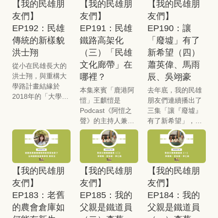
動與性別分工」為
任，加上現有農機
【我的民雄朋
【我的民雄朋
【我的民雄朋
象地勾勒出女農日
的社會結構與勞動
邀請到福興社區理
題，聚焦田間經常
具與工作場域設計
常。當天現場迴響
友們】
友們】
友們】
環境。在全台灣不
事長廖阿金、志工
會看到的女農身
幾乎都是「男性本
極為熱烈，不僅有
到 500 名職業醫學
EP192：民雄
EP191：民雄
EP190：讓
隊長張金香，以及
影。她們既是農夫
位」，這些看似微
女農、男農、農會
專科醫師的現況
民雄鄉公所社會課
傳統的新樣貌
鐵路高架化
「廢墟」有了
也是農婦，既要田
小的細節，都可能
同仁，更有研究人
下，他毅然選擇這
長陳秋蓉，一起聊
洪士翔
（三）「民雄
新希望（四）
間管理，也要照顧
造成長期累積的身
員與大學教師參
條路，致力於守護
聊福興社區的故
家庭。過去女性在
心負擔。
文化廊帶」在
蕭英偉、馬雨
與。聽眾在交流中
從小在民雄長大的
勞工與農民的職業
事。
傳統農業社會中常
不只傾訴困境，更
哪裡？
辰、吳翊豪
洪士翔，與重構大
健康。大眾常以為
被視為「輔助角
同心協力激盪解
學路計畫結緣於
農夫是「自己的老
本集來賓「鹿港阿
去年底，我的民雄
色」，事實上她們
方，從個人層面的
2018年的「大學路
闆」，工時看似自
愷」王麒愷是
朋友們連續播出了
更像是綜理農務與
作臉、洗頭紓壓，
護樹運動」，後續
由，陳醫師卻點出
Podcast《阿愷之
三集「讓『廢墟』
家務的 「超強
到制度層面的女農
也協助「民雄學」
背後的隱憂，農民
聲》的主持人兼製
有了新希望」，邀
CEO」。本集邀請
課程開設與成長團
課程的走讀，帶領
雖無「慣老闆」催
作人，更是廣播金
請蕭英偉、許閎皙
到兩位講者高嘉琪
體建立，展現了農
同學們一起走進民
促，卻必須直接面
鐘獎入圍者，也身
聊鹿草聖家醫院的
跟紀子琳將分享她
夫社群強大的互助
雄街道上。現在他
對變幻莫測的氣候
兼人文地理研究人
故事，以及在地居
們從農的經歷，如
能力。
在勞動部勞動力發
與劇烈波動的市場
員、寫作者與樂手
民如何努力讓舊建
何在務農與生活間
展署雲嘉南分署嘉
價格，往往陷入嚴
【我的民雄朋
【我的民雄朋
【我的民雄朋
等多重身分，他常
築重生的過程，他
取得平衡，並重新
義就業中心任職，
重的「自我剝
友們】
友們】
友們】
形容自己是一位
們的行動帶來許多
定義「女農」角
工作包括專業訓
削」，為了拚收成
「多重興趣者」。
感動，也感受到如
EP183：老舊
EP185：我的
EP184：我的
色。
練、媒合廠商與求
而忽視身體警訊，
大眾對阿愷的印象
果一個人願意作好
的農會倉庫如
父親是鐵道員
父親是鐵道員
職者，同時也舉辦
甚至動員全家超時
多停留在他具代表
事，天使都會來幫