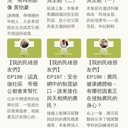
法 有時間影
吳至鎧（二）
吳至鎧（一）
像 黃怡豪
延續上集，本集來
本集節目邀請到被
賓繼續邀請吳至鎧
稱為「民雄金孫」
讀傳播、學傳播的
對談。從小在父親
的在地青年——吳
年輕人，大多希望
吳嘉文藥師的帶領
至鎧。年紀輕輕的
能在台北或其它都
下，他認識了民雄
他，不僅熱心鄉
市就讀與就業。一
各地的文化歷史，
里，更在返回民雄
方面看中都市的刺
再加上潛心研究與
後致力於文史推
激多、學習快、產
平易近人、熱心鄉
廣，與父親吳嘉文
業密集且資源豐
里的特質，長成了
藥師並肩為家鄉打
富；另一方面，覺
【我的民雄朋
【我的民雄朋
【我的民雄朋
今天的「民雄金
拼。重構大學路計
得年紀還輕，應該
孫」。在本集節目
畫從這對父子身上
友們】
友們】
友們】
去城市闖蕩一番。
中，他將分享自己
獲益良多，更被他
然而，本集來賓是
EP198：認真
EP197：安全
EP196：農民
如何看待文史的重
們豐富的文化涵養
「有時間影像」的
做社區 帝爺
網中的制度缺
健康總體檢－
要性？近年導覽盛
所感動，得到極大
黃怡豪，卻走了一
公都會來幫忙
口－誰來接住
有哪些因素正
行，常在民雄帶團
的幫助。究竟這名
條非典型之路。身
與天相搏的農
在侵蝕農民的
的他為何堅持走不
熱血青年是如何煉
位於牛稠溪旁的福
為新港人的他，大
商品化的路？傳承
成的？讓我們一起
民？
身心？
興社區，一抵達社
學就讀中正大學傳
三代的「七星藥
聽聽他的故事！
區發展協會，就能
播系，與主持人管
接續上集陳宗延醫
在上一集，陳宗延
局」除了藥品供
看見許多開心的長
中祥同一年來到中
師談到的農民職業
醫師分享了職業醫
應，對地方還有什
輩正在做手工，四
正。 畢業後，他進
傷害，本集將深入
學科的訓練過程及