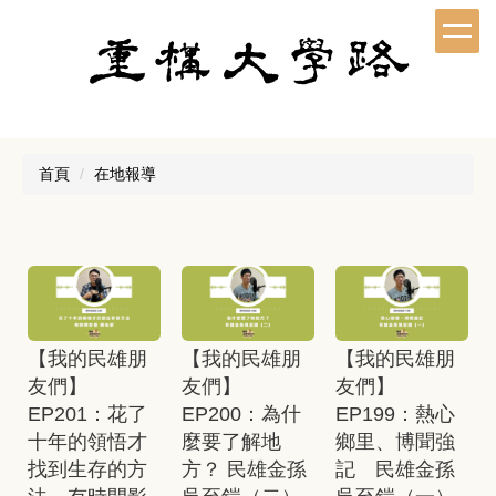
跳
到
主
要
內
容
區
首頁
在地報導
【我的民雄朋
【我的民雄朋
【我的民雄朋
友們】
友們】
友們】
EP201：花了
EP200：為什
EP199：熱心
十年的領悟才
麼要了解地
鄉里、博聞強
找到生存的方
方？ 民雄金孫
記 民雄金孫