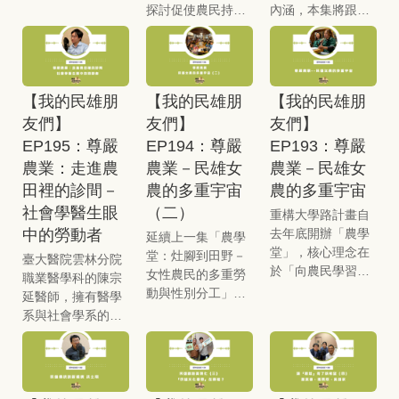
麼功能？
周擺滿各式各樣的
入北部劇組工作，
探討促使農民持續
內涵，本集將跟著
手工藝品。不只作
陸續擔任副導、助
趕工的「制度」與
他的腳步，從診間
品美，社區環境也
導等職務，不過三
「結構」問題。雖
真正深入田間，進
很美，走在街上，
年後他卻選擇回到
然田裡沒有打卡
行一場農民健康的
可以見到社區夥伴
嘉義從事影像工
鐘，也沒有「慣老
總體檢。在農業現
們的作品，許多家
作，走了一條人湮
【我的民雄朋
【我的民雄朋
【我的民雄朋
闆」，但為了追趕
場，農民的勞動環
戶也有特別裝飾，
稀少的路。究竟是
友們】
友們】
友們】
天氣、配合市場收
境常被社會忽略，
並規劃了許多供人
什麼原因讓他決定
購，農民往往陷入
例如在密閉溫室中
EP195：尊嚴
EP194：尊嚴
EP193：尊嚴
休息小憩的地方，
回鄉？面對 AI 席捲
一種「自我的趕工
獨自工作的農民，
農業：走進農
農業－民雄女
農業－民雄女
很適合長輩生活。
影視產業的浪潮，
遊戲」，把自己逼
長年處於悶熱且單
田裡的診間－
農的多重宇宙
農的多重宇宙
福興社區發展協會
他如何看待這場衝
向極限。這種「自
調的作業狀態，極
的理事長廖阿金有
擊，又將如何面
社會學醫生眼
（二）
重構大學路計畫自
我剝削」造成的過
易產生與世隔絕的
個很令人佩服的地
對？
中的勞動者
去年底開辦「農學
勞，比工廠工人還
「孤獨感」，對身
延續上一集「農學
方，她雖然不會電
堂」，核心理念在
要嚴重。另外，也
心都是巨大考驗。
堂：灶腳到田野－
臺大醫院雲林分院
腦、不會做 PPT，
於「向農民學習」
邀請陳醫師聊聊前
透過陳醫師的視
女性農民的多重勞
職業醫學科的陳宗
卻經常得到高額的
與「農學共學」，
面兩集農學堂談過
角，將重新審視農
動與性別分工」，
延醫師，擁有醫學
經費補助。除了簡
試圖在大學學術與
的「女性農民」處
民的職業健康與勞
高嘉琪與紀子琳兩
系與社會學系的雙
報時堅持使用台
農田經驗間搭起對
境，女性在田裡做
動尊嚴，農民在不
位女農妙語如珠，
主修學位，是少見
語，她還強調，當
話橋樑。首場講座
完粗重的工作，回
同的勞動下可能產
將辛酸與甘甜交織
的「社會學醫
她認真為社區付出
以「灶腳到田野—
到家還要承擔大部
生什麼樣的職業傷
的務農生活描繪得
生」，除了看病，
時，連帝爺公都會
女性農民的多重勞
分的家務與照顧責
害？
有聲有色，也更具
他也關注疾病背後
來幫忙！本集節目