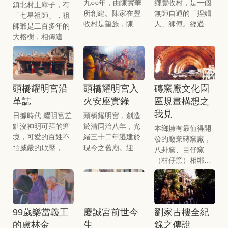
九○○年，由陳實華
鄉豐收村，是一個
鎮北村土庫子，有
所創建。陳家在豐
無師自通的「捏麵
「七星祖師」，祖
收村是望族，陳實
人」師傅。經過十
師爺是二百多年的
華更是日據時代打
幾次的試驗，用心
大榕樹，相傳這棵
貓庄士紳，他熱心
有成，便無師自
老樹是先民為破解
公益、廣結善緣。
通，一尊尊的捏麵
風水之害。
藝術成行。
頭橋耀明宮沿
頭橋耀明宮入
磚窯廠文化園
革誌
火安座實錄
區規畫構想之
我見
日據時代:耀明宮差
頭橋耀明宮，創造
點沒神明可拜的窘
於清同治八年，光
本鄉擁有最值得開
境，可愛的百姓不
緒三十二年遷建於
發的廢棄磚窯廠，
怕威嚴的欺壓，偷
現今之舊廟。迎神
八卦窯、目仔窯
把神像藏起來，因
繞境揭開廟門安座
（柑仔窯）相鄰，
信仰宗教的力量，
入火落成的序幕，
可看性極高。
耀明宮才可以延
沉寂幾年的頭橋
續。
「迎熱鬧」。
99歲樂當義工
慶誠宮前世今
劉家古樓全紀
的盧林金
生
錄之傳說