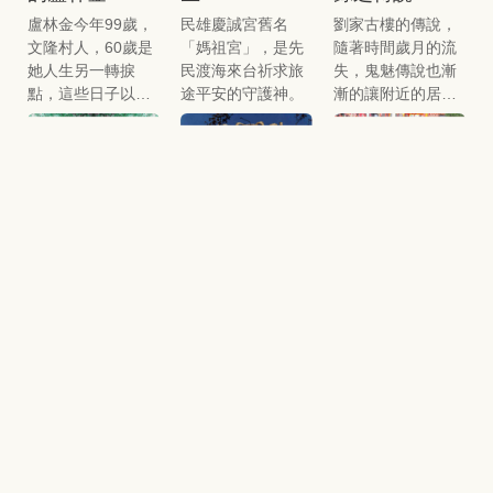
盧林金今年99歲，
民雄慶誠宮舊名
劉家古樓的傳說，
文隆村人，60歲是
「媽祖宮」，是先
隨著時間歲月的流
她人生另一轉捩
民渡海來台祈求旅
失，鬼魅傳說也漸
點，這些日子以來
途平安的守護神。
漸的讓附近的居民
生活雖然在風雨中
隨之淡忘，或許有
度過，算能平安，
些人不願提起，抑
就是上天給他最大
或耆老已逝，想要
的恩惠。
在「義橋仔」附近
劉家古樓全紀
劉家古樓全記
2008嘉義縣舞
打聽鬼故事，就必
錄之現在與未
錄之起源
獅嘉年華活動
須費一番功夫。
來
紀實
樓層內部為檜木精
製，六零年代東榮
我們要探討的是要
希望這次的活動只
國小修理教室需木
如何讓劉家古樓得
是拋磚引玉，舞獅
材，便利用樓層內
以繼續的延續它的
文化確有傳承的重
部木材作為修理之
生命，如何讓這棟
要性，別讓「弄
用，現在所見樓底
大樓建築得以保
獅」這項傳統民俗
福權村榕仔王
福權村保安宮
福權村保安宮
見空，可仰望藍
存，進而發揚。
技藝消失了！
公
傳奇
祈龜
天，窗戶亦用鐵條
間格。
有一次榕仔王公附
保安宮傳奇故事繁
「龜」在宗教信仰
身於「乩手」，說
多，保生大帝醫術
中是福壽的象徵，