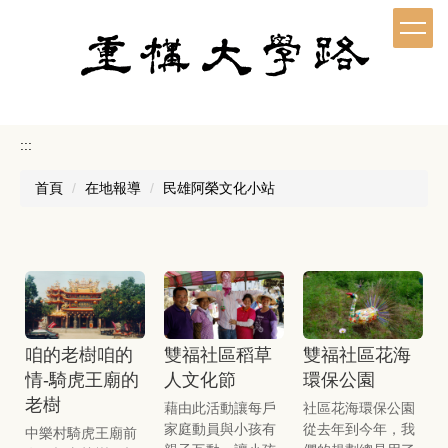
跳
到
主
要
內
容
區
:::
首頁
在地報導
民雄阿榮文化小站
咱的老樹咱的
雙福社區稻草
雙福社區花海
情-騎虎王廟的
人文化節
環保公園
老樹
藉由此活動讓每戶
社區花海環保公園
家庭動員與小孩有
從去年到今年，我
中樂村騎虎王廟前