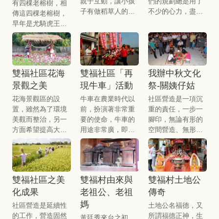
親子互動，讓小孩
們的規劃總是用了
有四棵老榕樹，相
子有做稻草人的體
不少的心力，盡量
傳這四棵老榕樹，
驗，增添小孩子的
的有所變化，希望
早年是尤騎虎王廟
少年樂趣，帶動社
做到盡善盡美，它
的乩童起駕指定而
區的和諧，讓老人
不僅是外在的美
種於此，猶如四大
家們從心體會他們
好，也是所有人心
天王般的守護著廟
以前常做稻草人的
靈享受的抒發，讓
宇。
雙福社區花海
雙福社區「再
我辦中秋文化
那種經驗，以前是
它帶領社區居民重
一種工作，現在是
視環境的美化，也
景觀之美
現牛車」活動
祭-關姨仔姑
一種玩樂，以不同
凝聚所有人的向心
花海景觀區的設
牛車在農業時代以
社區營造是一項沉
的心情大家玩在一
力，愛護社區，進
置，雖然為了環境
前，扮演著非常重
重的責任，一步一
起。
而投入社區的參
美觀而整治，另一
要的使命，牛車的
腳印，無論有形的
予，才是社區營造
方面希望提高大家
用途非常廣，即是
空間營造、無形的
的真正意義。
對社區的認同，期
「牛車」故名思意
人文營造，皆有賴
望大家對社區更付
便是用「牛」拉的
社區成員共同的合
出多一點愛，能夠
交通工具，牛車依
作，這次的活動能
把雙福社區的美化
時代的演進有著不
喚醒大家對社造的
雙福社區之美
雙福村由來與
雙福村土地公
更加的持續，更讓
一樣的造型，但是
認知與更深層的瞭
化成果
老祖公、老祖
傳奇
大家對社區產生向
變化也不是很大，
解及重要性，也期
心力而更加努力。
有二輪、四輪，輪
盼社造的成果能永
媽
社區營造是延續性
土地公名福德，又
子有木材、鐵輪、
續，或把社造的火
的工作，營造固然
所謂福德正神，生
黃廷秀來台之初，