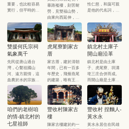
到最後是橡膠輪。
花發揮得更燦爛。
重要，也比較容易
性仁慈，和藹可親
蓽路襤褸，刻苦耐
總之這次的活動是
實行，但平時的保
是他的代名詞，上
勞，見雙福山勢，
成功的，我的努力
養就要看當家的耐
帝才派他為地方的
由東向西延伸，猶
沒白費，要怎樣穫
心，如牆壁的保
守護神。
如一座椅背，而選
先怎麼栽，一切都
存，幾年就要重刷
擇在山勢平緩的山
是勞力加勞心所換
保持鮮豔，環境的
腳下，蓋了一間簡
來的。
清潔清掃，雜草清
略的房子定居下
雙援何氏宗祠
虎尾寮劉家古
鎮北村土庫子
除這些都很重要。
來，所以叫做「小
氣象萬千
厝
開山廟沿革
定厝」。
先民從唐山過台
家古厝，建於清朝
鎮北村是由土庫
灣，心繫祖國山
年間，已有一百多
子、虎尾寮、圳溝
河、遠方親情，這
年歷史，飛簷燕尾
墘三庄合併而成。
血農於水的宗族親
的建築，唯有王公
而開山廟是土庫子
情，都以建築宗祠
將相才能使用，氣
信仰中心，主神開
作為寄託，更讓後
勢十足。
山尊王、從祈元帥
代子孫知所慎終追
爺。
遠，飲水思遠。
咱們的老樹咱
豐收村陳家古
豐收村 捏麵人-
的情-鎮北村的
樓
黃水永
七星祖師
陳家古樓建於約一
黃水永居住在民雄