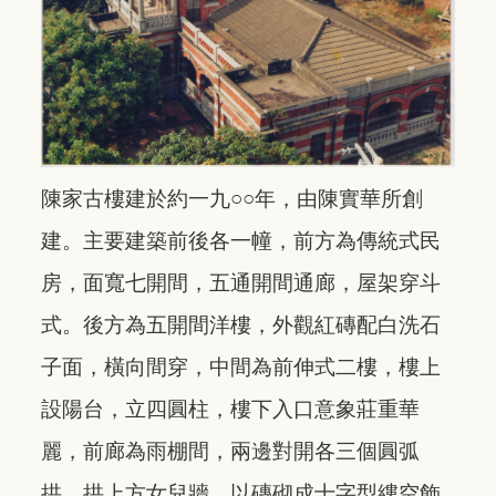
陳家古樓建於約一九○○年，由陳實華所創
建。主要建築前後各一幢，前方為傳統式民
房，面寬七開間，五通開間通廊，屋架穿斗
式。後方為五開間洋樓，外觀紅磚配白洗石
子面，橫向間穿，中間為前伸式二樓，樓上
設陽台，立四圓柱，樓下入口意象莊重華
麗，前廊為雨棚間，兩邊對開各三個圓弧
拱，拱上方女兒牆，以磚砌成十字型縷空飾