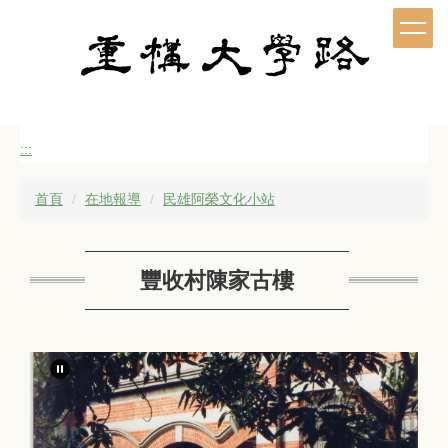
跳
到
主
要
內
容
區
:::
首頁
在地報導
民雄阿榮文化小站
豐收村陳家古樓