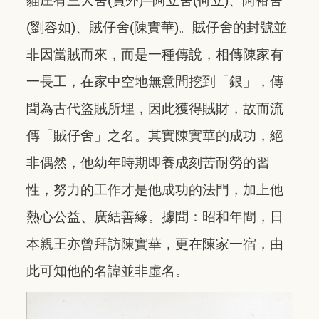
貓庄有三大舍(員外)─阿立舍(何立)、阿裕舍
(劉容如)、賊仔舍(陳實華)。賊仔舍的封號並
非因當賊而來，而是一種傳說，相傳陳家有
一長工，在家中空地無意間挖到「銀」，傳
聞為古代盜賊所埋，因此獲得賊財，故而流
傳「賊仔舍」之名。其實陳實華的成功，絕
非偶然，他幼年時期即養成刻苦耐勞的習
性，努力的工作才是他成功的法門，加上他
熱心公益、廣結善緣。據聞：昭和年間，日
本親王亦曾拜訪陳實華，更在陳家一宿，由
此可知他的名諱並非虛名。