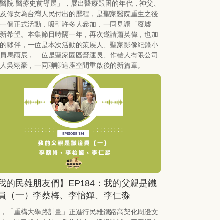
醫院 醫療史前導展」，展出醫療艱困的年代，神父、
及修女為台灣人民付出的歷程，是聖家醫院重生之後
一個正式活動，吸引許多人參加，一同見證「廢墟」
新希望。本集節目時隔一年，再次邀請蕭英偉，也加
的夥伴，一位是本次活動的策展人、聖家影像紀錄小
員馬雨辰，一位是聖家園區營運長、作穡人有限公司
人吳翊豪，一同聊聊這座空間重啟後的新篇章。
我的民雄朋友們】EP184：我的父親是鐵
員（一）李蔡梅、李怡嬋、李仁淼
，「重構大學路計畫」正進行民雄鐵路高架化周邊文