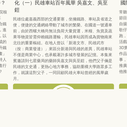
待？
化（一）民雄車站百年風華 吳嘉文、吳至
國
鎧
政院核
常聽
車
節目
民雄位處嘉義西部的交通要塞，坐擁鐵路、車站及省道之
合鐵
自揚
便，便捷的交通網絡帶動了城市的繁榮。在國道一號通車
，進
歌仔
前，由於西螺大橋尚無法負荷大量貨運，米糧、魚貨及蔬
，以
跑，
果等物資皆需仰賴鐵路運輸，民雄車站因而成為貨物南來
成的
活戲
北往的重要樞紐。在地人曾以「新港文市、民雄武市
升鐵
3D
（按：商業發達）」來區分新港與民雄的差異，民雄車站
畫」
作品
不僅是商業中心，也承載著許多城市發展的記憶。本集來
持人
事，
賓邀請到七星藥局的藥師吳嘉文與吳至鎧，他們父子倆是
進行
推廣
民雄的文史通，更熱心地方事務，協助重構大學路眾多工
？
他推
作，就讓這對父子，一同回顧民雄火車站曾經的風華歲
月。