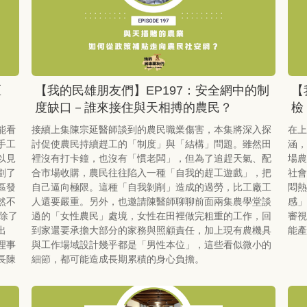
社區
【我的民雄朋友們】EP197：安全網中的制
【
度缺口－誰來接住與天相搏的農民？
檢
能看
接續上集陳宗延醫師談到的農民職業傷害，本集將深入探
在上
手工
討促使農民持續趕工的「制度」與「結構」問題。雖然田
涵，
以見
裡沒有打卡鐘，也沒有「慣老闆」，但為了追趕天氣、配
場農
劃了
合市場收購，農民往往陷入一種「自我的趕工遊戲」，把
社會
區發
自己逼向極限。這種「自我剝削」造成的過勞，比工廠工
悶熱
然不
人還要嚴重。另外，也邀請陳醫師聊聊前面兩集農學堂談
感」
除了
過的「女性農民」處境，女性在田裡做完粗重的工作，回
審視
出
到家還要承擔大部分的家務與照顧責任，加上現有農機具
能產
理事
與工作場域設計幾乎都是「男性本位」，這些看似微小的
長陳
細節，都可能造成長期累積的身心負擔。