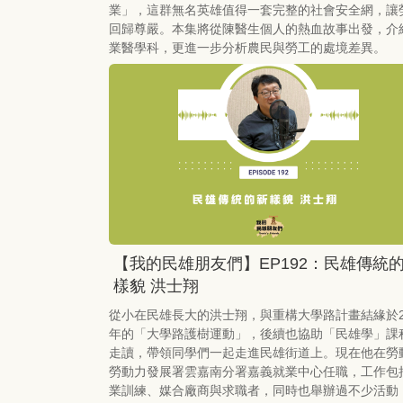
業」，這群無名英雄值得一套完整的社會安全網，讓
回歸尊嚴。本集將從陳醫生個人的熱血故事出發，介
業醫學科，更進一步分析農民與勞工的處境差異。
【我的民雄朋友們】EP192：民雄傳統
樣貌 洪士翔
從小在民雄長大的洪士翔，與重構大學路計畫結緣於2
年的「大學路護樹運動」，後續也協助「民雄學」課
走讀，帶領同學們一起走進民雄街道上。現在他在勞
勞動力發展署雲嘉南分署嘉義就業中心任職，工作包
業訓練、媒合廠商與求職者，同時也舉辦過不少活動