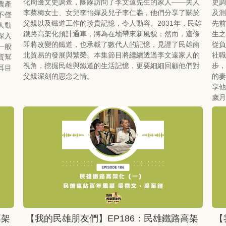
化周邊文史調查，團隊訪問了李文遠先生的家人——夫人
史調
農產
李蔡梅女士、女兒李怡嬋及兒子李仁淼，他們分享了關於
及測
不僅
父親以及鐵道工作的珍貴記憶，令人動容。2031年，民雄
先前
人動
鐵路高架化預計通車，將為在地帶來新風貌；然而，這條
生之
深入
即將改變的鐵道，也承載了數代人的記憶，見證了民雄南
從負
一般
北貿易的發展與繁榮。本集節目將繼續透過李文遠家人的
社職
質幫
視角，挖掘民雄與鐵道的生活記憶，更要細細回顧他們對
步，
耳目
父親深刻的思念之情。
的妻
享他
歲月
高架
【我的民雄朋友們】EP186：民雄鐵路高架
【