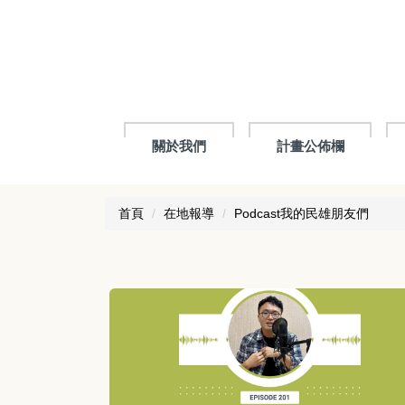
跳
到
主
要
內
容
區
關於我們
計畫公佈欄
首頁
在地報導
Podcast我的民雄朋友們