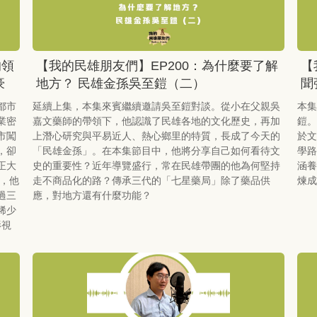
的領
【我的民雄朋友們】EP200：為什麼要了解
【
豪
地方？ 民雄金孫吳至鎧（二）
聞
都市
延續上集，本集來賓繼續邀請吳至鎧對談。從小在父親吳
本集
業密
嘉文藥師的帶領下，他認識了民雄各地的文化歷史，再加
鎧。
市闖
上潛心研究與平易近人、熱心鄉里的特質，長成了今天的
於文
，卻
「民雄金孫」。在本集節目中，他將分享自己如何看待文
學路
正大
史的重要性？近年導覽盛行，常在民雄帶團的他為何堅持
涵養
，他
走不商品化的路？傳承三代的「七星藥局」除了藥品供
煉成
過三
應，對地方還有什麼功能？
稀少
影視