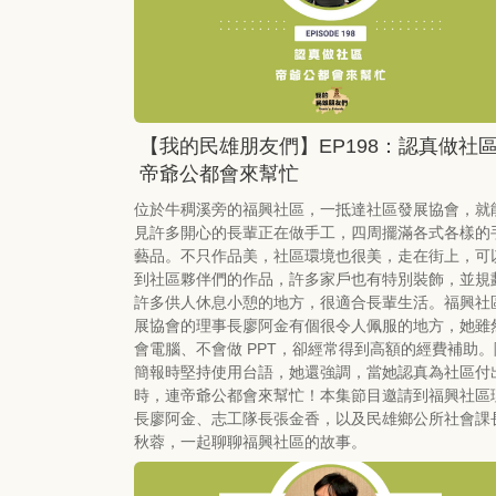
【我的民雄朋友們】EP198：認真做
帝爺公都會來幫忙
位於牛稠溪旁的福興社區，一抵達社區發展協會，就
見許多開心的長輩正在做手工，四周擺滿各式各樣的
藝品。不只作品美，社區環境也很美，走在街上，可
到社區夥伴們的作品，許多家戶也有特別裝飾，並規
許多供人休息小憩的地方，很適合長輩生活。福興社
展協會的理事長廖阿金有個很令人佩服的地方，她雖
會電腦、不會做 PPT，卻經常得到高額的經費補助。
簡報時堅持使用台語，她還強調，當她認真為社區付
時，連帝爺公都會來幫忙！本集節目邀請到福興社區
長廖阿金、志工隊長張金香，以及民雄鄉公所社會課
秋蓉，一起聊聊福興社區的故事。