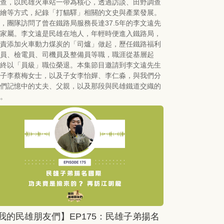
查，以民雄火車站一帶為核心，透過訪談、田野調查
繪等方式，紀錄「打貓驛」相關的文史與產業發展。
，團隊訪問了曾在鐵路局服務長達37.5年的李文遠先
家屬。李文遠是民雄在地人，年輕時便進入鐵路局，
責添加火車動力煤炭的「司爐」做起，歷任鐵路福利
員、檢電員、司機員及整備員等職，職涯從基層起
終以「員級」職位榮退。本集節目邀請到李文遠先生
子李蔡梅女士，以及子女李怡嬋、李仁淼，與我們分
們記憶中的丈夫、父親，以及那段與民雄鐵道交織的
。
我的民雄朋友們】EP175：民雄子弟揚名