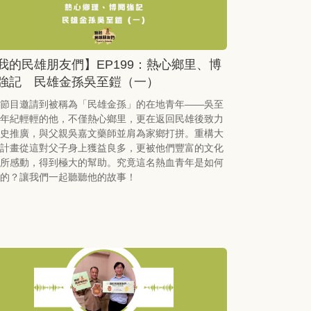
我的民雄朋友們】EP199：熱心鄉里、博
強記 民雄金孫吳至鎧（一）
節目邀請到被稱為「民雄金孫」的在地青年——吳至
年紀輕輕的他，不僅熱心鄉里，更在返回民雄後致力
史推廣，與父親吳嘉文藥師並肩為家鄉打拼。重構大
計畫從這對父子身上獲益良多，更被他們豐富的文化
所感動，得到極大的幫助。究竟這名熱血青年是如何
的？讓我們一起聽聽他的故事！