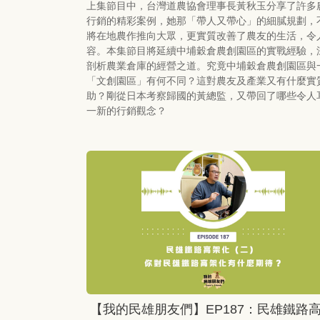
上集節目中，台灣道農協會理事長黃秋玉分享了許多
行銷的精彩案例，她那「帶人又帶心」的細膩規劃，
將在地農作推向大眾，更實質改善了農友的生活，令
容。本集節目將延續中埔穀倉農創園區的實戰經驗，
剖析農業倉庫的經營之道。究竟中埔穀倉農創園區與
「文創園區」有何不同？這對農友及產業又有什麼實
助？剛從日本考察歸國的黃總監，又帶回了哪些令人
一新的行銷觀念？
【我的民雄朋友們】EP187：民雄鐵路