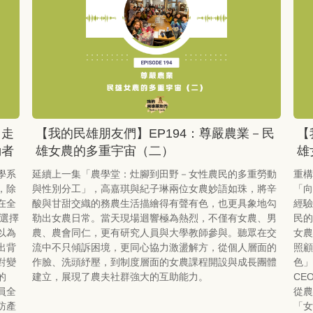
：走
【我的民雄朋友們】EP194：尊嚴農業－民
【
動者
雄女農的多重宇宙（二）
雄
學系
延續上一集「農學堂：灶腳到田野－女性農民的多重勞動
重構
，除
與性別分工」，高嘉琪與紀子琳兩位女農妙語如珠，將辛
「向
在全
酸與甘甜交織的務農生活描繪得有聲有色，也更具象地勾
經驗
然選擇
勒出女農日常。當天現場迴響極為熱烈，不僅有女農、男
民的
以為
農、農會同仁，更有研究人員與大學教師參與。聽眾在交
女農
出背
流中不只傾訴困境，更同心協力激盪解方，從個人層面的
照顧
對變
作臉、洗頭紓壓，到制度層面的女農課程開設與成長團體
色」
的
建立，展現了農夫社群強大的互助能力。
CE
員全
從農
防產
「女