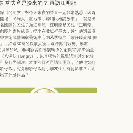
際 功夫竟是撿來的？ 再訪江明龍
節目的朋友，對今天來賓的聲音一定非常熟悉，因為
開場「民雄人，在地事，聽咱民雄講故事」，就是出
名國際的民雄子弟江明龍。江明龍是民雄「正明龍」
戲團的家族成員，從小在戲班裡長大，近年他還四處
曾在衛武營國家藝術中心開幕季特展「歌仔時光機-搬
」，締造30萬的觀展人次，還跨界到影視、動畫、
實境等領域，參與劉育樹導演執導的虛擬實境VR動畫
《八洞妖 Hungry》，以其獨特的視覺語言與文化敘
引發各界關注。本集節目將再訪江明龍，了解他如何
歌仔戲，究竟學歌仔戲對小朋友生活有何影響？近期
出了什麼作品？