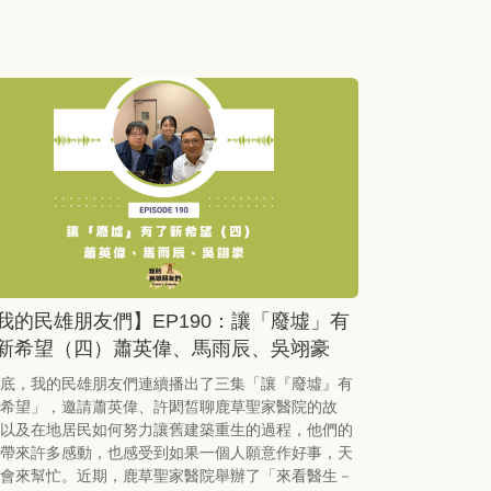
我的民雄朋友們】EP190：讓「廢墟」有
新希望（四）蕭英偉、馬雨辰、吳翊豪
底，我的民雄朋友們連續播出了三集「讓『廢墟』有
希望」，邀請蕭英偉、許閎皙聊鹿草聖家醫院的故
以及在地居民如何努力讓舊建築重生的過程，他們的
帶來許多感動，也感受到如果一個人願意作好事，天
會來幫忙。近期，鹿草聖家醫院舉辦了「來看醫生－