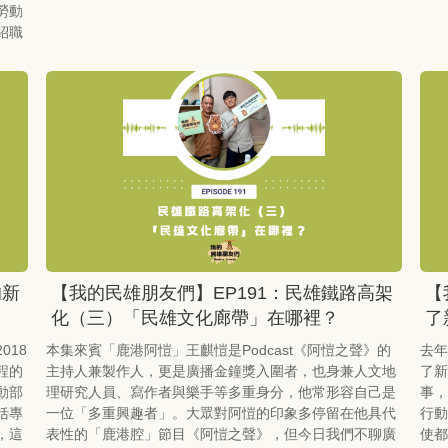
勞動
紹職
的新
【我的民雄朋友們】EP191：民雄鐵路高架
【
化（三）「民雄文化廊帶」在哪裡？
了
018
本集來賓「鹿港阿愷」王麒愷是Podcast《阿愷之聲》的
去年
程的
主持人兼製作人，更是廣播金鐘獎入圍者，也身兼人文地
了新
動部
理研究人員、寫作者與樂手等多重身分，他常形容自己是
事，
括專
一位「多重興趣者」。大眾對阿愷的印象多停留在他具代
行動
，這
表性的「鹿港腔」節目《阿愷之聲》，但今日我們不聊廣
使都