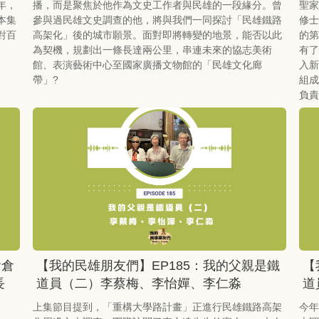
年，
播，而是聚焦於他作為文史工作者與民雄的一段緣分。曾
聖家
本集
參與過民雄文史調查的他，將與我們一同探討「民雄鐵路
修士
對百
高架化」後的城市願景。面對即將轉變的地景，能否以此
的第
為契機，規劃出一條長達兩公里，串連未來的協志美術
有了
館、表演藝術中心至國家廣播文物館的「民雄文化廊
入新
帶」?
組成
負責
會倉
【我的民雄朋友們】EP185：我的父親是鐵
【
長
道員（二）李蔡梅、李怡嬋、李仁淼
道
上集節目提到，「重構大學路計畫」正進行民雄鐵路高架
今年