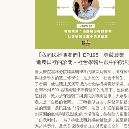
【我的民雄朋友們】EP195：尊嚴農業
進農田裡的診間－社會學醫生眼中的勞
臺大醫院雲林分院職業醫學科的陳宗延醫師，擁有醫
與社會學系的雙主修學位，是少見的「社會學醫生」
了看病，他也關注疾病背後的社會結構與勞動環境。
台灣不到 500 名職業醫學專科醫師的現況下，他毅
這條路，致力於守護勞工與農民的職業健康。大眾常
農夫是「自己的老闆」，工時看似自由，陳醫師卻點
後的隱憂，農民雖無「慣老闆」催促，卻必須直接面
幻莫測的氣候與劇烈波動的市場價格，往往陷入嚴重
「自我剝削」，為了拚收成而忽視身體警訊，甚至動
家超時勞作。農業是保障糧食自主與國家安全的「國