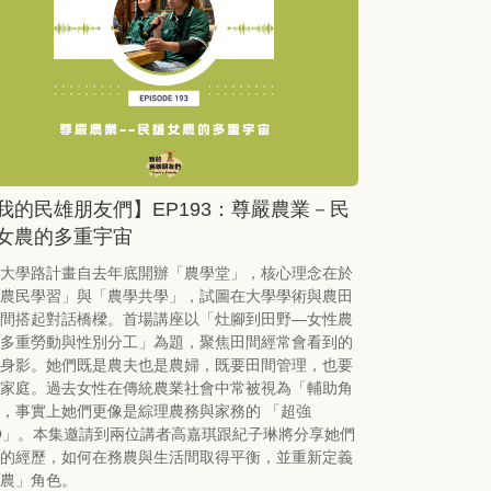
我的民雄朋友們】EP193：尊嚴農業－民
女農的多重宇宙
大學路計畫自去年底開辦「農學堂」，核心理念在於
農民學習」與「農學共學」，試圖在大學學術與農田
間搭起對話橋樑。首場講座以「灶腳到田野—女性農
多重勞動與性別分工」為題，聚焦田間經常會看到的
身影。她們既是農夫也是農婦，既要田間管理，也要
家庭。過去女性在傳統農業社會中常被視為「輔助角
，事實上她們更像是綜理農務與家務的 「超強
O」。本集邀請到兩位講者高嘉琪跟紀子琳將分享她們
的經歷，如何在務農與生活間取得平衡，並重新定義
農」角色。