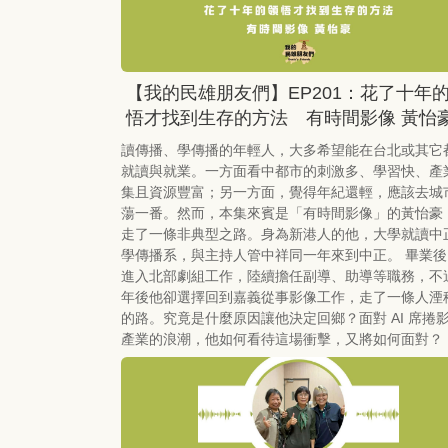
【我的民雄朋友們】EP201：花了十年
悟才找到生存的方法 有時間影像 黃怡
讀傳播、學傳播的年輕人，大多希望能在台北或其它
就讀與就業。一方面看中都市的刺激多、學習快、產
集且資源豐富；另一方面，覺得年紀還輕，應該去城
蕩一番。然而，本集來賓是「有時間影像」的黃怡豪
走了一條非典型之路。身為新港人的他，大學就讀中
學傳播系，與主持人管中祥同一年來到中正。 畢業後
進入北部劇組工作，陸續擔任副導、助導等職務，不
年後他卻選擇回到嘉義從事影像工作，走了一條人湮
的路。究竟是什麼原因讓他決定回鄉？面對 AI 席捲
產業的浪潮，他如何看待這場衝擊，又將如何面對？