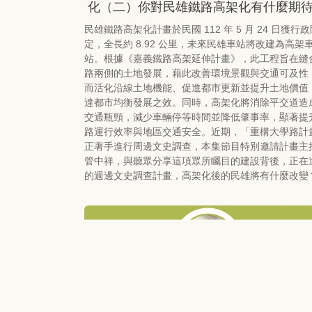
化（二）你對民雄鐵路高架化有什麼期
民雄鐵路高架化計畫於民國 112 年 5 月 24 日獲行
定，全長約 8.92 公里，未來民雄車站將改建為高架
站。根據《嘉義鐵路高架延伸計畫》，此工程旨在縫
路兩側的土地發展，藉此改善環境景觀與交通可及性
而活化沿線土地機能、促進都市更新並提升土地價值
達都市均衡發展之效。同時，高架化將消除平交道造
交通瓶頸，減少車輛停等時間並降低肇事率，顯著提
路運行效率與地區交通安全。近期，「重構大學路計
正著手進行周邊文史調查，本集節目特別邀請計畫主
管中祥，與聽眾分享這項眾所矚目的建設背後，正在
的週邊文史調查計畫，高架化後的民雄將有什麼改變