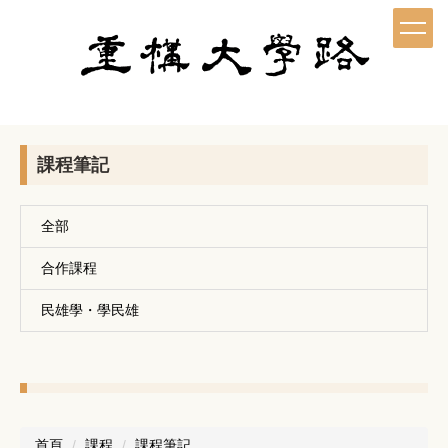
跳
到
主
要
內
容
區
課程筆記
全部
合作課程
民雄學・學民雄
首頁
課程
課程筆記