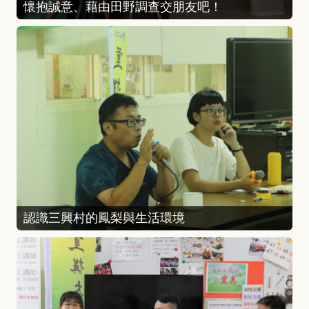
懷抱誠意、藉由田野調查交朋友吧！
認識三興村的鳳梨與生活環境