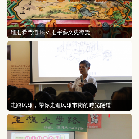
進廟看門道 民雄廟宇藝文史導覽
走踏民雄，帶你走進民雄市街的時光隧道