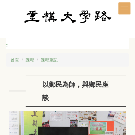
跳
到
主
要
內
容
區
:::
首頁
課程
課程筆記
以鄉民為師，與鄉民座
談