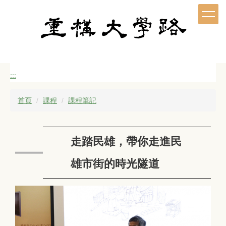
跳
到
主
要
內
容
區
:::
首頁
課程
課程筆記
走踏民雄，帶你走進民
雄市街的時光隧道