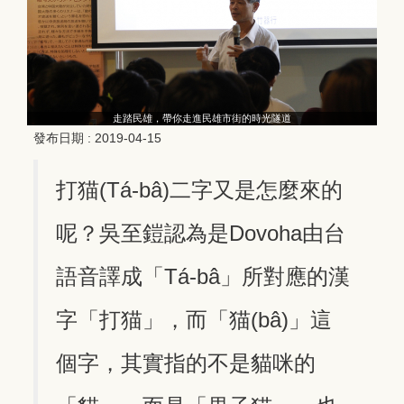
走踏民雄，帶你走進民雄市街的時光隧道
發布日期 :
2019-04-15
打猫(Tá-bâ)二字又是怎麼來的
呢？吳至鎧認為是Dovoha由台
語音譯成「Tá-bâ」所對應的漢
字「打猫」，而「猫(bâ)」這
個字，其實指的不是貓咪的