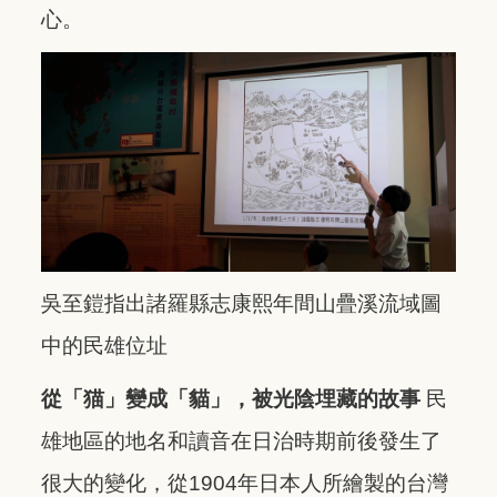
心。
吳至鎧指出諸羅縣志康熙年間山疊溪流域圖
中的民雄位址
從「猫」變成「貓」，被光陰埋藏的故事
民
雄地區的地名和讀音在日治時期前後發生了
很大的變化，從1904年日本人所繪製的台灣