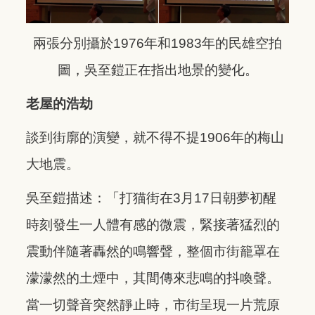
兩張分別攝於1976年和1983年的民雄空拍
圖，吳至鎧正在指出地景的變化。
老屋的浩劫
談到街廓的演變，就不得不提1906年的梅山
大地震。
吳至鎧描述：「打猫街在3月17日朝夢初醒
時刻發生一人體有感的微震，緊接著猛烈的
震動伴隨著轟然的鳴響聲，整個市街籠罩在
濛濛然的土煙中，其間傳來悲鳴的抖喚聲。
當一切聲音突然靜止時，市街呈現一片荒原