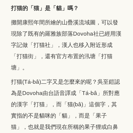
打猫的「猫」是「貓」嗎？
攤開康熙年間所繪的山疊溪流域圖，可以發
現除了既有的羅雅族部落Dovoha社已經用漢
字記做「打猫社」，漢人也移入附近形成
「打猫街」，還有官方布置的汛塘「打猫
塘」。
打猫(Tá-bâ)二字又是怎麼來的呢？吳至鎧認
為是Dovoha由台語音譯成「Tá-bâ」所對應
的漢字「打猫」，而「猫(bâ)」這個字，其
實指的不是貓咪的「貓」，而是「果子
猫」，也就是我們現在所稱的果子狸或白鼻