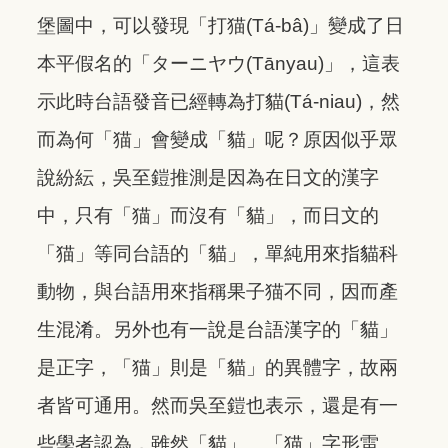
堡圖中，可以發現「打猫(Tá-bâ)」變成了日
本平假名的「ターニヤウ(Tānyau)」，這表
示此時台語發音已經轉為打貓(Tá-niau)，然
而為何「猫」會變成「貓」呢？原因似乎眾
說紛紜，吳至鎧推測是因為在日文的漢字
中，只有「猫」而沒有「貓」，而日文的
「猫」等同台語的「貓」，單純用來指貓科
動物，與台語用來指稱果子猫不同，因而產
生混淆。另外也有一說是台語漢字的「貓」
是正字，「猫」則是「貓」的異體字，故兩
者皆可通用。然而吳至鎧也表示，還是有一
些學者認為，雖然「貓」、「猫」字形雷