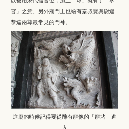
以被用來代指官位，加上「球」就有了「求
官」之意。另外廟門上也繪有秦叔寶與尉遲
恭這兩尊最常見的門神。
進廟的時候記得要從雕有龍像的「龍堵」進
入