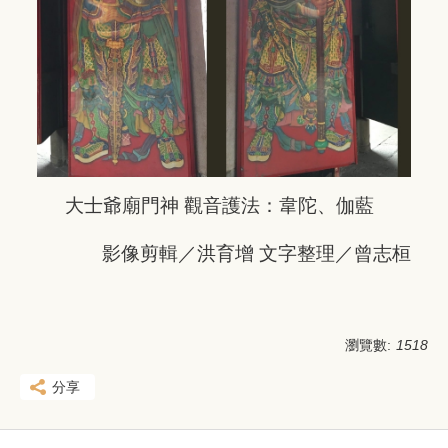
大士爺廟門神 觀音護法：韋陀、伽藍
影像剪輯／洪育增 文字整理／曾志桓
瀏覽數:
1518
分享