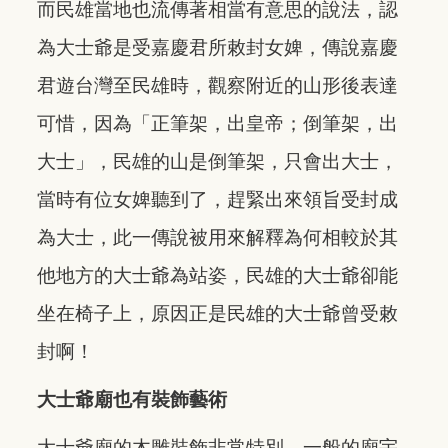
而民雄當地也流傳著相當有意思的說法，認
為大士爺是受嘉慶君所敕封女婢，傳說嘉慶
君遊台灣至民雄時，觀察附近的山形後表達
可惜，因為「正筆架，出皇帝；倒筆架，出
大士」，民雄的山是倒筆架，只會出大士，
當時有位女婢聽到了，趕緊出來領旨受封成
為大士，此一傳說被用來解釋為何相較於其
他地方的大士爺為站姿，民雄的大士爺卻能
坐在椅子上，原因正是民雄的大士爺曾受敕
封啊！
大士爺廟也有裝飾藝術
大士爺廟的木雕裝飾非常特別，一般的廟宇