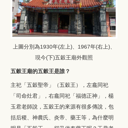
上圖分別為1930年(左上)、1967年(右上)、
現今(下)五穀王廟外觀照
五穀王廟的五穀王是誰？
主祀「五穀聖帝」（五穀王），左龕同祀
「司命灶君」，右龕同祀「福德正神」，楊
玉君老師說，五穀王的來源有很多傳說，包
括后稷、神農氏、炎帝、藥王等，為什麼明