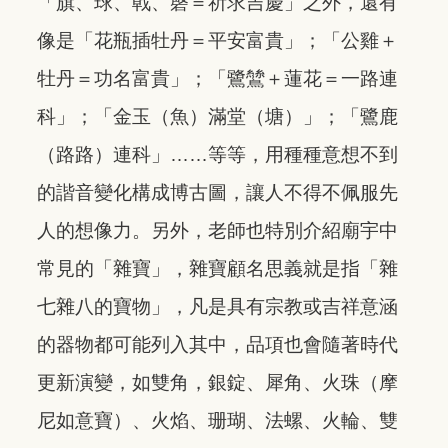
「旗、球、戟、磬＝祈求吉慶」之外，還有
像是「花瓶插牡丹＝平安富貴」；「公雞＋
牡丹＝功名富貴」；「鷺鷥＋蓮花＝一路連
科」；「金玉（魚）滿堂（塘）」；「鷺鹿
（路路）連科」……等等，用種種意想不到
的諧音變化構成博古圖，讓人不得不佩服先
人的想像力。另外，老師也特別介紹廟宇中
常見的「雜寶」，雜寶顧名思義就是指「雜
七雜八的寶物」，凡是具有宗教或吉祥意涵
的器物都可能列入其中，品項也會隨著時代
更新演變，如雙角，銀錠、犀角、火珠（摩
尼如意寶）、火焰、珊瑚、法螺、火輪、雙