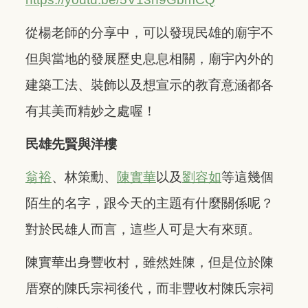
從楊老師的分享中，可以發現民雄的廟宇不
但與當地的發展歷史息息相關，廟宇內外的
建築工法、裝飾以及想宣示的教育意涵都各
有其美而精妙之處喔！
民雄先賢與洋樓
翁裕
、林策勳、
陳實華
以及
劉容如
等這幾個
陌生的名字，跟今天的主題有什麼關係呢？
對於民雄人而言，這些人可是大有來頭。
陳實華出身豐收村，雖然姓陳，但是位於陳
厝寮的陳氏宗祠後代，而非豐收村陳氏宗祠