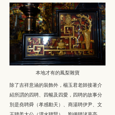
本地才有的鳳梨雜寶
除了吉祥意涵的裝飾外，楊玉君老師接著介
紹所謂的四聘、四暢及四愛，四聘的故事分
別是堯聘舜（孝感動天）、商湯聘伊尹、文
王聘姜太公（渭水聘賢）、劉備聘諸葛亮