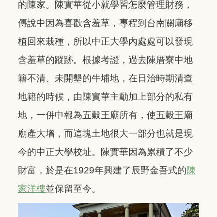
的陳家。陳實華從小就學習怎麼管理財務，
傳說中因為喜歡含羞草，專程到台南關廟移
植回來栽種，所以中正大學內處處可以發現
含羞草的蹤跡。根據考證，過去陳厝寮中地
籍不清、未開墾的牛埔地，在日治時期清查
地籍的時候，由陳實華主動加上部分的私有
地，一併申報為五穀王廟所有，使五穀王廟
廟產大增，而這塊土地很大一部分也就是現
今的中正大學校址。陳實華因為累積了不少
財富，於是在1929年興建了辰野金吾式的
陳
家洋樓
並保留至今。