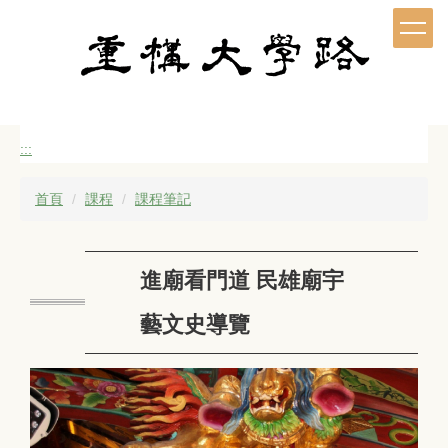
跳
到
主
要
內
容
區
:::
首頁
課程
課程筆記
進廟看門道 民雄廟宇
藝文史導覽