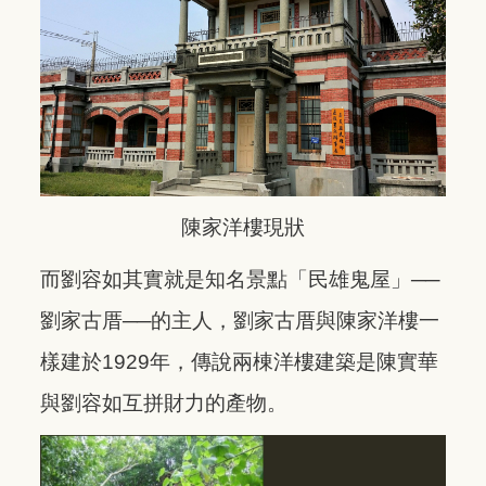
陳家洋樓現狀
而劉容如其實就是知名景點「民雄鬼屋」──
劉家古厝──的主人，劉家古厝與陳家洋樓一
樣建於1929年，傳說兩棟洋樓建築是陳實華
與劉容如互拼財力的產物。