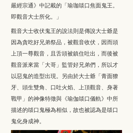
嚴經宗通》中記載的「瑜珈燄口焦面鬼王。
即觀音大士所化。」
觀音大士收伏鬼王的說法則是傳說大士爺是
因為貪吃好兄弟祭品，被觀音收伏，因而頭
上頂一尊觀音，且舌頭被鎮住吐出，而後被
觀音派來當「大哥」監管好兄弟們，所以才
以惡鬼的造型出現。另由於大士爺「青面獠
牙、頭生雙角、口吐火焰、上頂觀音、身著
戰甲」的神像特徵與《瑜伽燄口儀軌》中所
描述的燄口鬼極為相似，故也被認為是燄口
鬼化身成神。