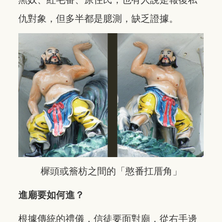
仇對象，但多半都是臆測，缺乏證據。
樨頭或簷枋之間的「憨番扛厝角」
進廟要如何進？
根據傳統的禮儀，信徒要面對廟，從右手邊