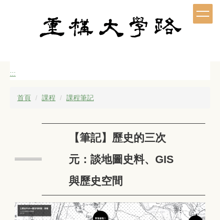
跳
到
主
要
內
容
區
:::
首頁
課程
課程筆記
【筆記】歷史的三次
元：談地圖史料、GIS
與歷史空間