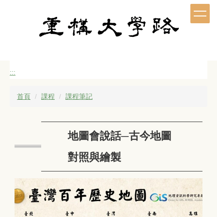
跳
到
主
要
內
容
區
:::
首頁
課程
課程筆記
地圖會說話─古今地圖
對照與繪製