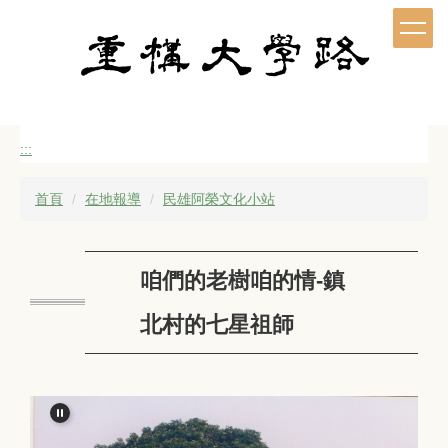
跳
到
主
要
內
容
區
:::
首頁
在地報導
民雄阿榮文化小站
咱們的老樹咱的情-鎮
北村的七星祖師