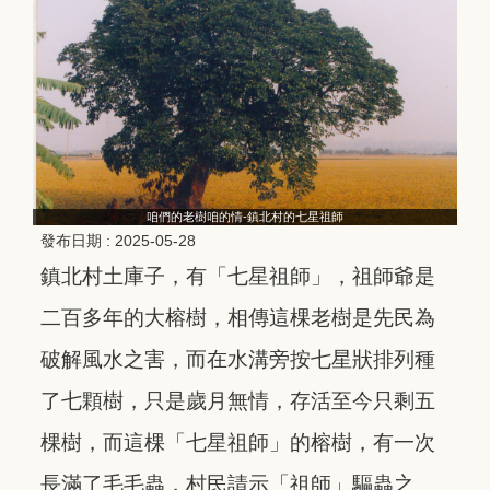
咱們的老樹咱的情-鎮北村的七星祖師
發布日期 :
2025-05-28
鎮北村土庫子，有「七星祖師」，祖師爺是
二百多年的大榕樹，相傳這棵老樹是先民為
破解風水之害，而在水溝旁按七星狀排列種
了七顆樹，只是歲月無情，存活至今只剩五
棵樹，而這棵「七星祖師」的榕樹，有一次
長滿了毛毛蟲，村民請示「祖師」驅蟲之