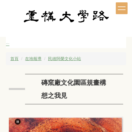
跳
到
主
要
內
容
區
:::
首頁
在地報導
民雄阿榮文化小站
磚窯廠文化園區規畫構
想之我見