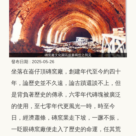
磚窯廠文化園區規畫構想之我見
發布日期 :
2025-05-26
坐落在崙仔頂磚窯廠，創建年代至今約四十
年，論歷史並不久遠，論古蹟還談不上，但
是背負著歷史的傳承，六零年代磚塊被廣泛
的使用，至七零年代更風光一時，時至今
日，經濟蕭條，磚窯業走下坡，一蹶不振，
一眨眼磚窯廠便走入了歷史的命運，任其荒