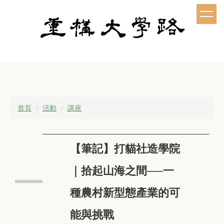
跳
到
主
要
內
容
區
首頁
活動
講座
【筆記】打貓社造學院
｜拾起山海之間──一
種農村新型態產業的可
能與挑戰