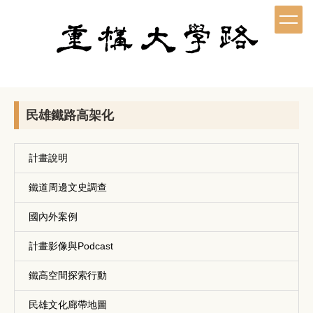
跳
到
主
要
內
容
區
民雄鐵路高架化
計畫說明
鐵道周邊文史調查
國內外案例
計畫影像與Podcast
鐵高空間探索行動
民雄文化廊帶地圖