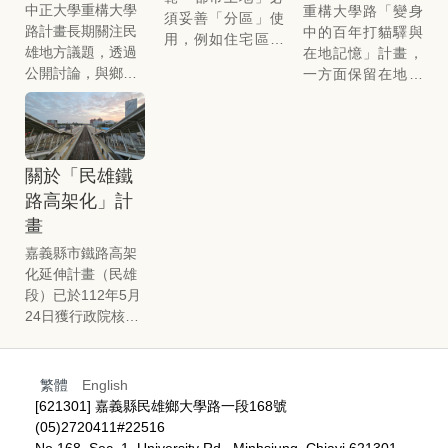
中正大學重構大學
重構大學路「變身
須妥善「分區」使
路計畫長期關注民
中的百年打貓驛與
用，例如住宅區不
雄地方議題，透過
在地記憶」計畫，
得有礙居住之安
公開討論，與鄉民
一方面保留在地文
寧；商業區內不得
共同參與地方願景
化永續，另一方面
有礙商業之便利；
規劃與想像。近
利用地方文化的傳
行政區應儘可能在
期，民雄鐵路高架
播，促進公共討
市中心；文化區應
化工程已步步與生
論。調查範圍包括
在幽靜地段。
這樣
關於「民雄鐵
活正式接軌，這項
民雄火車站及其周
的現代都市管理概
路高架化」計
重大建設不僅將為
邊的產業、文化、
念，最初源自日本
地方交通型態帶來
建築等作為地方知
畫
統治時期，理解這
變化，亦同時影響
識採集的重點，在
些概念，可以透過
嘉義縣市鐵路高架
民雄的空間發展與
行動上結合大學與
當前尚在審議中的
化延伸計畫（民雄
樣貌，本次烈風講
在地行動者，透過
「變更都市計
段）已於112年5月
堂邀請計畫主持人
田野調查、訪談、
畫」，來了解未來
24日獲行政院核
管中祥老師分享
空間測繪，逐步梳
鐵路高架化後，民
定，目前整體工程
「民雄鐵路高架化
理個人與地方記
雄市區可能的道路
進度僅6.47%，仍
周邊文史調查」成
憶，並進一步透過
演變。
在細部設計及各標
繁體
English
果，並與參與者共
走讀導覽、今昔影
案發包前期階段，
[621301] 嘉義縣民雄鄉大學路一段168號
同討論民雄在地記
像對比、
Podcast
高架主體、民雄高
(05)2720411#22516
憶的過去、現今與
製播等進行文史傳
架車站以及永久