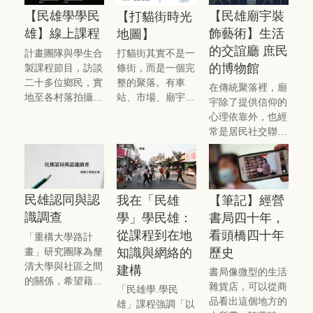
民，以接力的方式
興村芒果樹文化歷
時期的老照片，並
【民雄廟宇裝
【民雄學學民
【打貓街時光
在饒富歷史意義的
史看板揭幕記者
由中正大學新任校
飾藝術】生活
雄】線上課程
農會穀倉展開。
地圖】
會」，在百年芒果
長蔡少正與民雄鄉
的交誼廳 庶民
樹見證下，由民雄
鄉長林于玲進行揭
計畫團隊與學生合
打貓街其實不是一
鄉長林于玲、中正
幕及慶賀儀式。
的博物館
製課程節目，訪談
條街，而是一個完
大學校長蔡少正、
二十多位鄉民，實
整的聚落。有車
在傳統聚落裡，廟
三興社區發展協會
地至各村落拍攝、
站、市場、廟宇、
宇除了提供信仰的
理事⾧陳敏⿓，以
彙整計畫歷年之累
教堂、戲院，還有
心理依靠外，也經
及重構大學路計畫
積，製作混合訪談
形形色色，見過打
常是居民社交聯
主持人，同時也是
與行腳節目形式的
貓不同樣貌的人
誼、訊息交換的中
校務發展策略中心
「線上民雄學」系
們。
心。本文整理了民
副主任管中祥，共
列課程影片。
雄幾座廟宇的裝飾
同為這塊記錄地方
藝術，期望民眾能
歷史看板正式揭
民雄認同與認
我在「民雄
【筆記】經營
夠進一步認識裝飾
幕。
識調查
學」學民雄：
書局四十年，
藝術背後所蘊含的
從課程到在地
看頭橋四十年
意義。
「重構大學路計
畫」研究團隊為釐
知識與網絡的
歷史
清大學與社區之間
建構
書局像微型的生活
的關係，希望藉由
雜貨店，可以從商
「民雄學.學民
結果調整計畫方向
品看出這個地方的
雄」課程強調「以
與做法，找尋進一