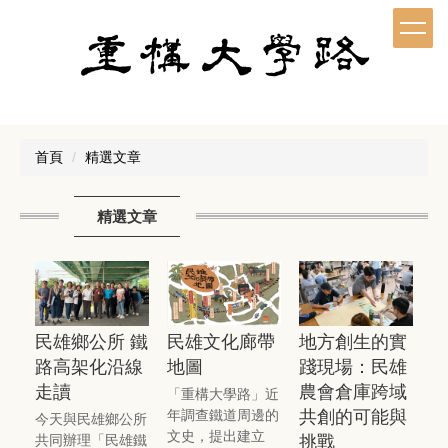
跳
到
主
要
內
容
區
首頁
精選文章
精選文章
民雄文化廊帶
地方創生的實
民雄鄉公所 鐵
地圖
踐現場：民雄
路高架化沿線
農會倉庫跨域
走讀
「重構大學路」近
共創的可能與
年調查鐵道周邊的
今天與民雄鄉公所
文史，提出建立
挑戰
共同辦理「民雄鐵