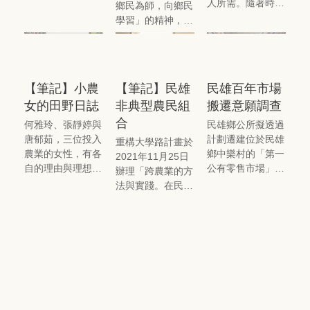
人所需。隨著時代
鄉民為師，向鄉民
步共同行動的可
或產業的轉變，有
學習」的精神，從
能，故針對中正大
些新物品誕生，有
課程的預備、籌
學學生、民雄鄉居
些物品消失。
辦、執行，鄉民在
民進行問卷調查，
其中便扮演重要的
瞭解此二群體對民
角色，包括課程規
雄的認識與認同，
【筆記】小農
【筆記】民雄
民雄百年市場
劃、 鄉民老師、
以及民雄居民對中
女的田野日誌
非典型農民組
搬遷意願調查
鄉民助教，乃至於
正大學的認識與認
合
受訪者、引路人、
何雅玲、張靜婷與
民雄鄉公所擬透過
同。
回應者，課程中的
唐郁茹，三位投入
計劃遷建位於民雄
重構大學路計畫於
每個環節都有鄉民
農業的女性，有各
鄉中樂村的「第一
2021年11月25日
參與，提供課程重
自的理由與理想，
公有零售市場」，
辦理「跨農業的方
要意見。
也有自己的一套耕
此計畫對民雄街區
法與實踐。在民
種哲學。
市容、交通，以及
雄」研討會，本次
攤商生計、居民生
活動除了大學老師
活都有顯著影響。
的分享，也邀請非
「重構大學路計
典型農民來現身說
繁體
English
畫」為了解民眾對
法，說明農民本身
[621301] 嘉義縣民雄鄉大學路一段168號
公共政策的意見，
如何利用自身專
(05)2720411#22516
以民雄市場搬遷為
長，跨至不同領域
No.168, Sec. 1, University Rd., Minhsiung, Chiayi 621301,
調查主題、顧客與
進行實踐，展現農
Taiwan (R.O.C.)