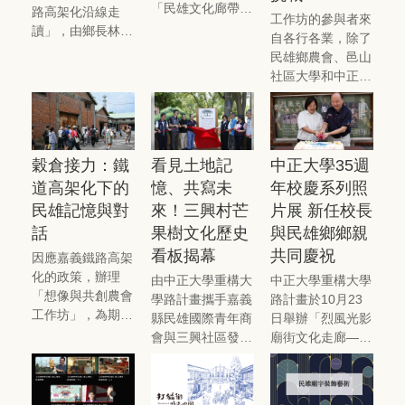
「民雄文化廊帶」
路高架化沿線走
工作坊的參與者來
的想法，將在地的
讀」，由鄉長林于
自各行各業，除了
歷史、產業與生活
玲帶領建設課、社
民雄鄉農會、邑山
場域串連，整合為
會課、農經課等各
社區大學和中正大
帶狀新空間，期盼
處室幹部，以及東
學，以及協助空間
在發展硬體建設之
榮村村長張金富、
測繪的夥伴外，尚
時，提供鄉民共同
理事長劉金山、鄰
有鄰近之高工、高
思索專屬民雄的文
長等地方夥伴，一
中、國小、幼兒園
化路徑。
穀倉接力：鐵
看見土地記
中正大學35週
同走訪民雄鐵道周
師生、洗衣店老
邊，透過實地踏
道高架化下的
憶、共寫未
年校慶系列照
闆、在地小農與在
查，認識地方文史
民雄記憶與對
來！三興村芒
片展 新任校長
乎空間活化的民眾
脈絡，並交流對未
等。第一天最後的
話
果樹文化歷史
與民雄鄉鄉親
來空間發展的想
分組討論，也廣納
看板揭幕
共同慶祝
因應嘉義鐵路高架
法。
意見，初步發想民
化的政策，辦理
由中正大學重構大
中正大學重構大學
雄農會倉庫未來的
「想像與共創農會
學路計畫攜手嘉義
路計畫於10月23
各種可能性。
工作坊」，為期兩
縣民雄國際青年商
日舉辦「烈風光影
天，邀集了鐵道相
會與三興社區發展
廟街文化走廊——
關的研究和空間活
協會，18日上午
中正大學35週年
化的各方專家與工
共同舉辦「芒果樹
校慶系列照片展」
作者，和地方居
下，我們的路・三
展出中正大學建設