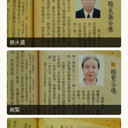
賴火盛
賴緊