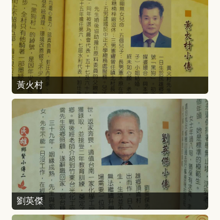
黃火村
劉英傑