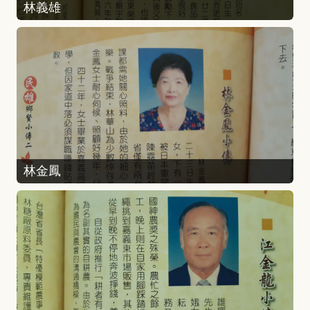
林義雄
林金鳳