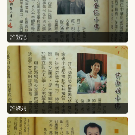
許登記
許淑娟