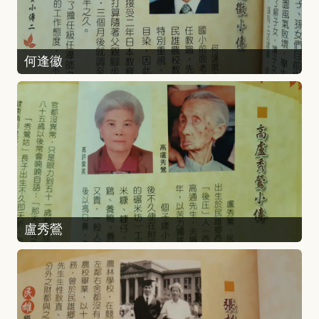
何逢徽
盧秀鶯