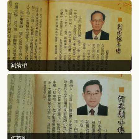
劉清榕
何英剛