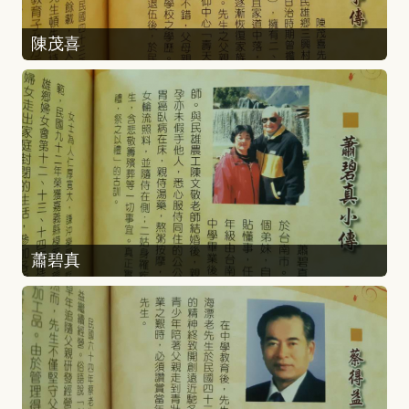
陳茂喜
蕭碧真