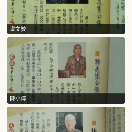
盧文贊
陳小傳