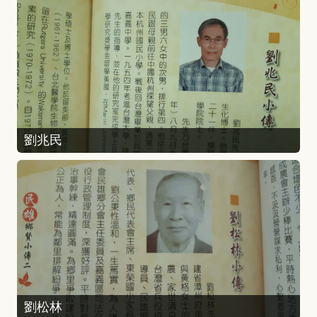
劉兆民
劉松林