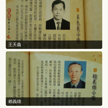
王天義
賴義雄