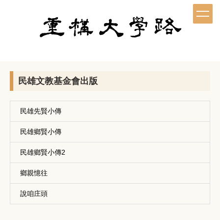
跳
到
主
要
內
容
區
民雄文教基金會出版
民雄先賢小傳
民雄鄉賢小傳
民雄鄉賢小傳2
鄉親憶往
說咱庄頭