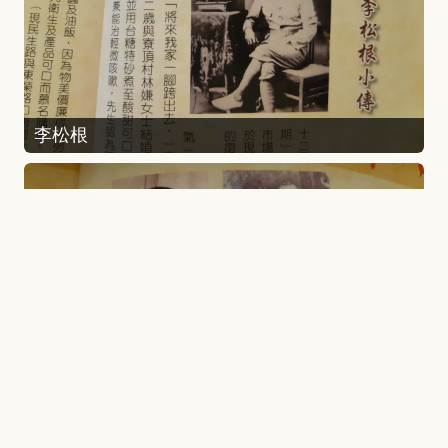
李松根
林尚墻