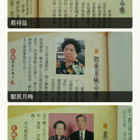
蔡得益
鄒黃月梅