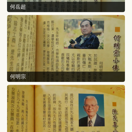
何岳超
何明宗