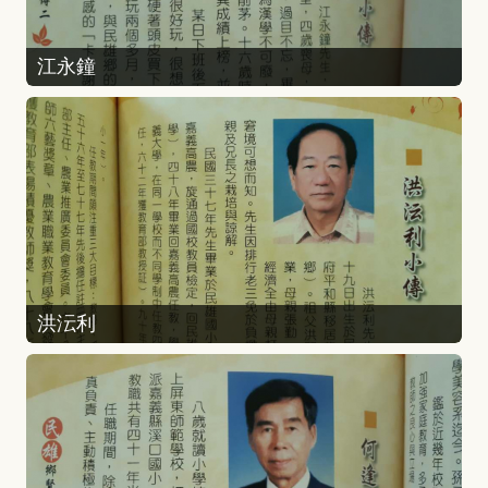
江永鐘
洪沄利