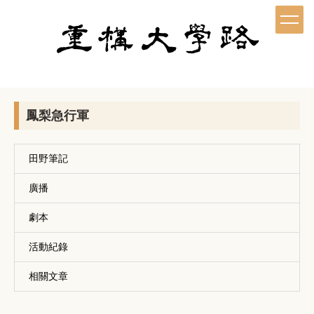
跳
到
主
要
內
容
區
鳳梨急行軍
田野筆記
廣播
劇本
活動紀錄
相關文章