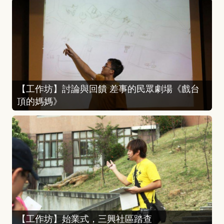
【工作坊】討論與回饋 差事的民眾劇場《戲台
頂的媽媽》
【工作坊】始業式，三興社區踏查