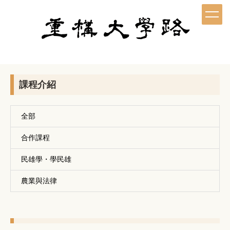
跳
到
主
要
內
容
區
課程介紹
全部
合作課程
民雄學・學民雄
農業與法律