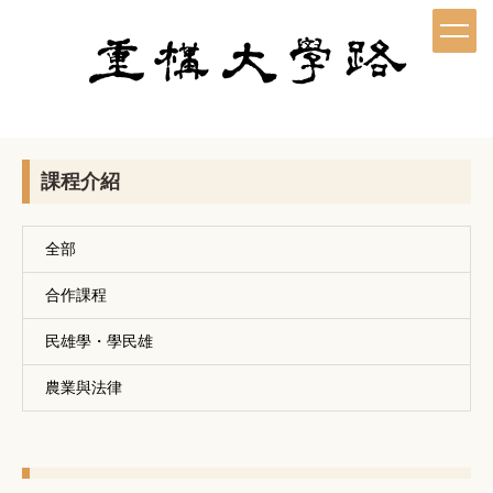
跳
到
主
要
內
容
區
課程介紹
全部
合作課程
民雄學・學民雄
農業與法律