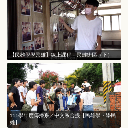
【民雄學學民雄】線上課程－民雄街區（下）
111學年度傳播系／中文系合授【民雄學・學民
雄】