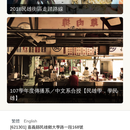
2018民雄街區走踏路線
107學年度傳播系／中文系合授【民雄學．學民
雄】
繁體
English
[621301] 嘉義縣民雄鄉大學路一段168號