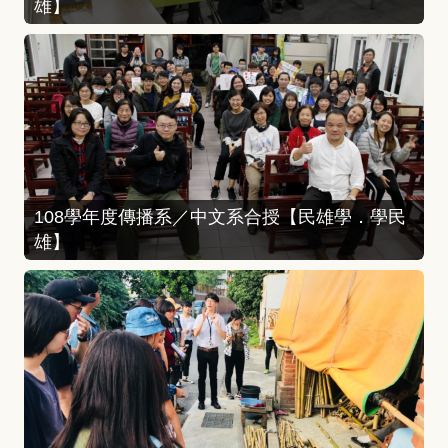
雄】
108學年度傳播系／中文系合授【民雄學．學民
雄】