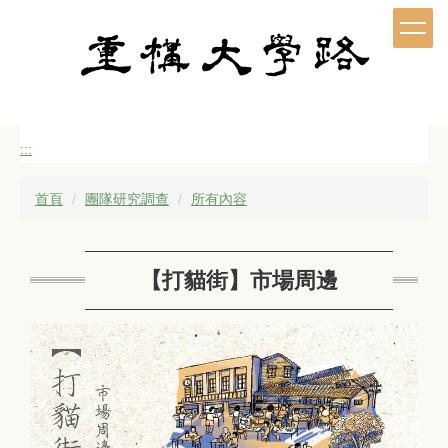
跳
到
主
要
內
容
區
:::
首頁
團隊研究調查
所有內容
【打貓街】市場周邊