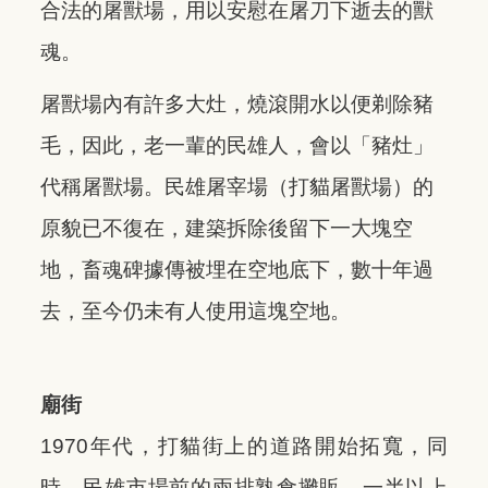
合法的屠獸場，用以安慰在屠刀下逝去的獸
魂。
屠獸場內有許多大灶，燒滾開水以便剃除豬
毛，因此，老一輩的民雄人，會以「豬灶」
代稱屠獸場。民雄屠宰場（打貓屠獸場）的
原貌已不復在，建築拆除後留下一大塊空
地，畜魂碑據傳被埋在空地底下，數十年過
去，至今仍未有人使用這塊空地。
廟街
1970年代，打貓街上的道路開始拓寬，同
時，民雄市場前的兩排熟食攤販，一半以上