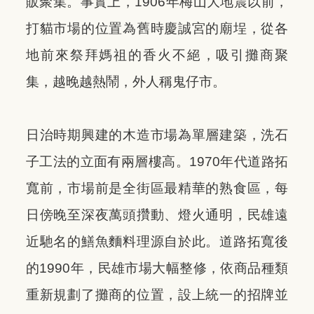
販聚集。事實上，1906年梅山大地震以前，
打貓市場的位置為舊時慶誠宮的廟埕，從各
地前來祭拜媽祖的香火不絕，吸引攤商聚
集，越晚越熱鬧，外人稱鬼仔市。
日治時期興建的木造市場為單層建築，洗石
子工法的立面有兩層樓高。1970年代道路拓
寬前，市場前是全街區最精華的熟食區，每
日傍晚至深夜萬頭攢動、燈火通明，民雄遠
近馳名的鱔魚麵料理源自於此。道路拓寬後
的1990年，民雄市場大幅整修，依商品種類
重新規劃了攤商的位置，設上統一的招牌並