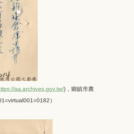
ttps://aa.archives.gov.tw/
)
，鄉鎮市農
virtual001=0182
）