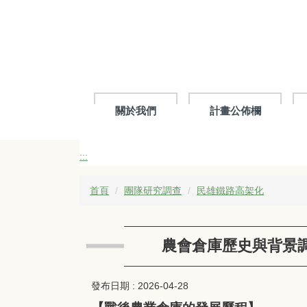
跳
到
主
要
內
容
區
關於我們
計畫公佈欄
:::
首頁
團隊研究調查
民雄鐵路高架化
農會倉庫歷史與背景
發布日期 :
2026-04-28