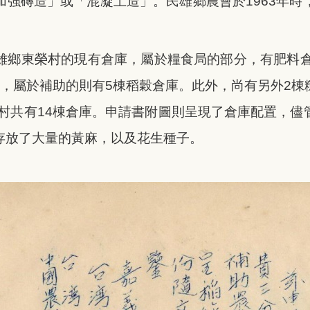
加強磚造」或「混凝土造」。民雄鄉農會於1963年時
雄鄉東榮村的現有倉庫，屬於糧食局的部分，有肥料倉
庫，屬於補助的則有5棟稻穀倉庫。此外，尚有另外2棟
榮村共有14棟倉庫。申請書附圖則呈現了倉庫配置，
存放了大量的黃麻，以及花生種子。