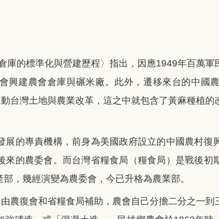
會倉庫的標準化與營建歷程〉指出，因應1949年百萬
會興建農會倉庫與碾米廠。此外，遷移來台的
中國
下，推動台灣土地與農業改革，這之中就包含了黃麻種植
發展的專責機構，前身為美國政府設立的中國農村復
後來的農委會。而
台灣省糧食局（糧食局）是戰後初
產部，幾經演變為農委會，今已升格為農業部。
，便是由農復會和省糧食局補助，農會自己分擔二分之一