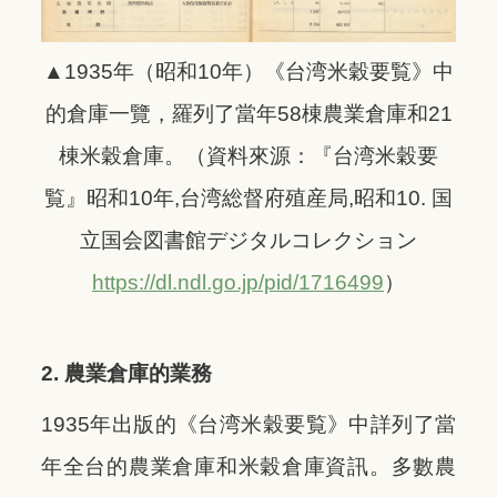
▲1935年（昭和10年）《台湾米穀要覧》中
的倉庫一覽，羅列了當年58棟農業倉庫和21
棟米穀倉庫。（資料來源：
『台湾米穀要
覧』昭和10年,台湾総督府殖産局,昭和10. 国
立国会図書館デジタルコレクション
https://dl.ndl.go.jp/pid/1716499
）
2. 農業倉庫的業務
1935年出版的《台湾米穀要覧》中詳列了當
年全台的農業倉庫和米穀倉庫資訊。多數農