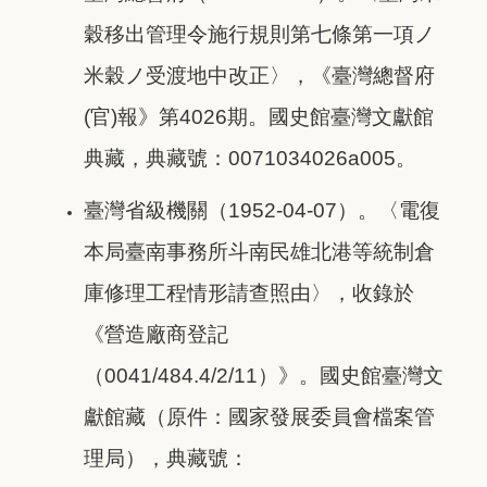
穀移出管理令施行規則第七條第一項ノ
米穀ノ受渡地中改正〉，《臺灣總督府
(官)報》第4026期。國史館臺灣文獻館
典藏，典藏號：0071034026a005。
臺灣省級機關（1952-04-07）。〈電復
本局臺南事務所斗南民雄北港等統制倉
庫修理工程情形請查照由〉，收錄於
《營造廠商登記
（0041/484.4/2/11）》。國史館臺灣文
獻館藏（原件：國家發展委員會檔案管
理局），典藏號：