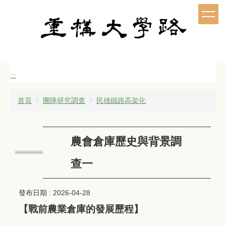
跳
到
主
要
內
容
區
:::
首頁
團隊研究調查
民雄鐵路高架化
農會倉庫歷史與背景調
查一
發布日期 :
2026-04-28
【戰前農業倉庫的發展歷程】