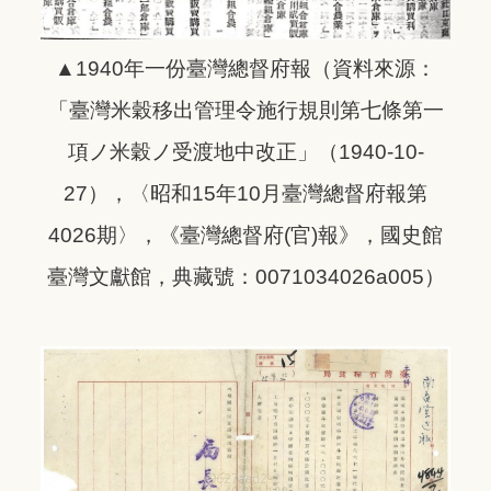
▲
1940年一份臺灣總督府報（資料來源：
「臺灣米穀移出管理令施行規則第七條第一
項ノ米穀ノ受渡地中改正」（1940-10-
27），〈昭和15年10月臺灣總督府報第
4026期〉，《臺灣總督府(官)報》，國史館
臺灣文獻館，典藏號：0071034026a005）