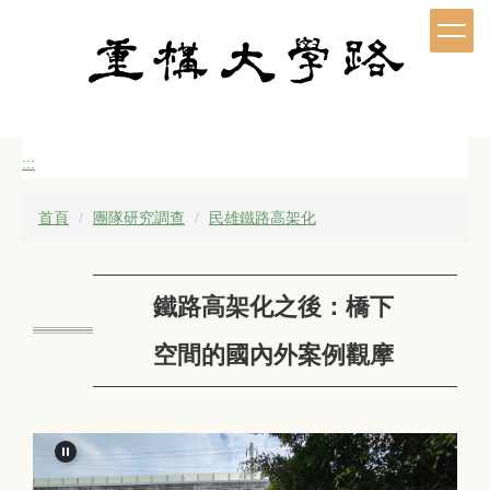
跳
到
主
要
內
容
區
:::
首頁
團隊研究調查
民雄鐵路高架化
鐵路高架化之後：橋下
空間的國內外案例觀摩