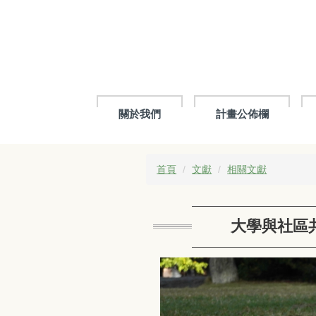
跳
到
主
要
內
容
區
關於我們
計畫公佈欄
首頁
文獻
相關文獻
大學與社區