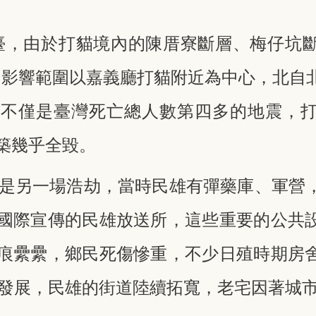
撼全臺，由於打貓境內的陳厝寮斷層、梅仔坑
震，影響範圍以嘉義廳打貓附近為中心，北自
，不僅是臺灣死亡總人數第四多的地震，
築幾乎全毀。
炸則是另一場浩劫，當時民雄有彈藥庫、軍營
國際宣傳的民雄放送所，這些重要的公共
痕纍纍，鄉民死傷慘重，不少日殖時期房
城市發展，民雄的街道陸續拓寬，老宅因著城