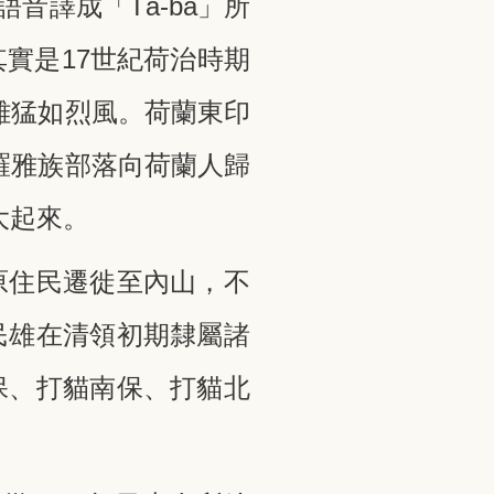
臺語音譯成「Tá-bâ」所
實是17世紀荷治時期
為雄猛如烈風。荷蘭東印
的羅雅族部落向荷蘭人歸
大起來。
原住民遷徙至內山，不
民雄在清領初期隸屬諸
保、打貓南保、打貓北