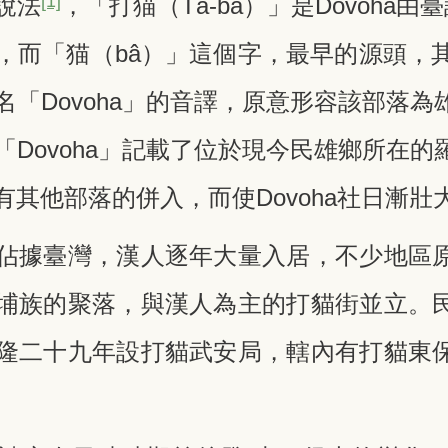
[1]
說法
，「打猫（Tá-bâ）」是Dovoha由
，而「猫（bâ）」這個字，最早的源頭，其
名「Dovoha」的音譯，原意形容該部落
「Dovoha」記載了位於現今民雄鄉所在
其他部落的併入，而使Dovoha社日漸壯
佔據臺灣，漢人逐年大量入居，不少地區
埔族的聚落，與漢人為主的打貓街並立。
隆二十九年設打貓武安局，轄內有打貓東