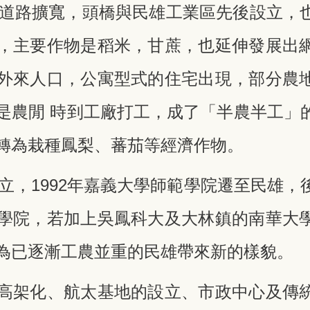
街區道路擴寬，頭橋與民雄工業區先後設立，
，主要作物是稻米，甘蔗，也延伸發展出
外來人口，公寓型式的住宅出現，部分農
是農閒 時到工廠打工，成了「半農半工」
轉為栽種鳳梨、蕃茄等經濟作物。
成立，1992年嘉義大學師範學院遷至民雄
學院，若加上吳鳳科大及大林鎮的南華大
為已逐漸工農並重的民雄帶來新的樣貌。
高架化、航太基地的設立、市政中心及傳