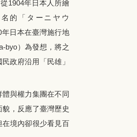
1904年日本人所繪
假名的「ターニヤウ
920年日本在臺灣施行地
-byo）為發想，將之
，國民政府沿用「民雄」
群體與權力集團在不同
面貌，反應了臺灣歷史
但在境內卻很少看見百