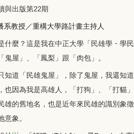
讀與出版第22期
播系教授／重構大學路計畫主持人
是什麼？這是我在中正大學「民雄學・學
「鬼屋」、「鳳梨」跟「肉包」。
只知道「民雄鬼屋」，除了鬼屋，我還知
，也因為我是高雄人，「打狗」、「打貓
民雄的舊地名，也是近年來民雄的識別象
地意象。