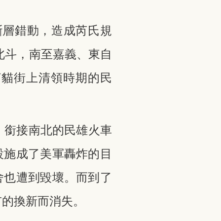
斷層錯動，造成芮氏規
北斗，南至嘉義、東自
打貓街上清領時期的民
，銜接南北的民雄火車
設施成了美軍轟炸的目
舍也遭到毀壞。而到了
市的換新而消失。