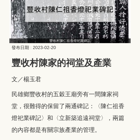
豐收村陳仁祖香燈祀業碑記
發布日期 :
2023-02-20
豐收村陳家的祠堂及產業
文／楊玉君
民雄鄉豐收村的五穀王廟旁有一間陳家祠
堂，很難得的保留了兩通碑記：〈陳仁祖香
燈祀業碑記〉和〈立新築追遠祠堂〉，兩篇
的內容都是有關宗族產業的管理。