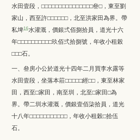
水田壹段，□□□□□□□□□□□□□□□叄□，東至劉
家山，西至許□□□□□□，北至洪家田為界。帶
16
私埤
水灌溉，價銀弍佰捌拾員，道光十六
年□□□□□□□□□□玖佰弍拾捌號，年收小租榖
□□□石。
一、叄房小公於道光十四年二月買李水露等
水田壹段，坐落本莊□□□□□經□□，東至林家
田，西至□家田，南至圳，北至□家田□為
界。帶二圳水灌溉，價銀壹佰柒拾員，道光
十八年□□□□□□□□□□□，年收小租榖□拾伍
石。