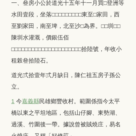
一、叄房小公於道光十五年十一月買□登洲等
水田壹段，坐落□□□□□□□□□東至□家田，西
至劉家田，南至埤，北至沙□為界。□□圳□□
陳圳水灌溉，價銀伍佰
□□□□□□□□□□□□□□□□□□□□□拾陸號，年收小
租榖叄拾陸石。
道光弍拾壹年弍月缺日，陳仁祖五房子孫公
立。
1
今
嘉義縣
民雄鄉豐收村。範圍係指今太平
橋以東之平坦地區，包括山仔腳、東勢湖、
過溪、竹圍後一帶。據說曾被賊燒庄，易名
火燒庄，又稱「好修莊」。