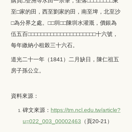
購買□登洲等水田一宗筆，坐落□□□□□□□□東
至□家的田，西至劉家的田，南至埤，北至沙
□為分界之處。□□圳□□陳圳水灌溉，價銀為
伍五百□□□□□□□□□□□□□□□□□□□□□十六號，
每年繳納小租榖三十六石。
道光二十一年（1841）二月缺日，陳仁祖五
房子孫公立。
資料來源：
碑文來源：
https://tm.ncl.edu.tw/article?
u=022_003_00002463
（
頁
20-21）