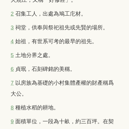
2
召集工人，出處為鳩工庀材。
3
祠堂，供奉與祭祀祖先或先賢的場所。
4
始祖，有世系可考的最早的祖先。
5
土地分界之處。
6
貞珉，石刻碑銘的美稱。
7
以房族為基礎的小村集體產權的財產稱爲
大公。
8
種植水稻的耕地。
9
面積單位，一段為十畝，約三百坪。在契