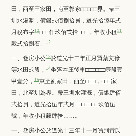
田，西至王家田，南至郭家□□□□□界。帶三
圳水灌溉，價銀弍佰捌拾員，道光拾陸年弍
10
11
月稅布字
□□□仟玖佰弍拾□□□，年收小租
12
穀弍拾捌石。
13
一、叄房小公
於道光十二年正月買葉文祿
14
等水田弍段，
坐落本庄後車□□□□□□壹段壹
15
甲壹分，
東至劉家田，西至□□□，□□□家
田，北至圳為界。帶三圳水灌溉，價銀肆佰
弍拾員，道光拾伍年弍月□□□□□□□玖佰伍
號，年收小租榖肆拾……。
一、叄房小公於道光十三年十一月買到黃氏