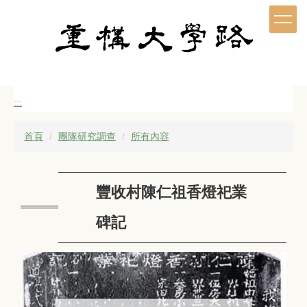
跳
到
主
要
內
容
區
:::
首頁
團隊研究調查
所有內容
豐收村陳仁祖香燈祀業
碑記