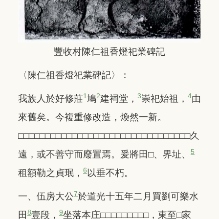
豐收村陳仁祖香燈祀業碑記
〈陳仁祖香燈祀業碑記〉：
1
2
3
4
我族人於好修莊
鳩
建祠堂，
崇祀始祖，
由
來舊矣。今複重修改造，煥然一新。
□□□□□□□□□□□□□□□□□□□□□□□□□□□□□□□□久
5
遠，或不善守而廢置焉。爰將田□、界址、
6
租額勒之貞珉，
以垂不朽。
7
一、伍房大公
於道光十五年二月買劉可樂水
8
9
田
壹段，
坐落本庄□□□□□□□□□，東至□家