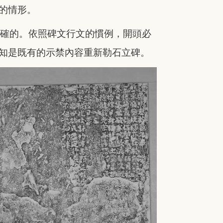
的情形。
正確的。依照碑文行文的慣例，開頭必
知是既有的示禁內容重新勒石立碑。