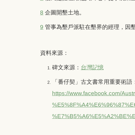
8
企圖開墾土地。
9
管事為墾戶派駐在墾界的經理，因
資料來源：
碑文來源：
台灣記憶
「番仔契」古文書常用重要術語
https://www.facebook.
%E5%8F%A4%E6%96%87%E
%E7%B5%A6%E5%A2%BE%E