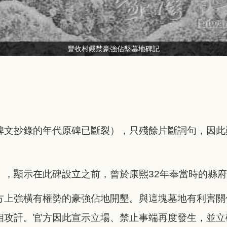
豐收村嚴禁豪強佔墾墓地碑記
碑文抄錄的年代原碑已斷裂），只殘餘片斷詞句，因此
」，顯示在此碑設立之前，曾於康熙32年奉當時的縣
方上強橫有權勢的豪強佔地開墾。與這塊墓地有利害關
相攻訐。官方因此宣示立場、禁止事端再度發生，並立