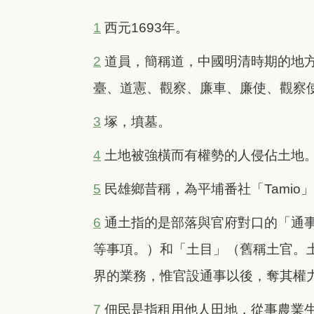
1
西元1693年。
2
道員，簡稱道，中國明清時期的地
臺、道憲、觀察、廉車、廉使、觀察
3
塚，墳墓。
4
土地被強橫而有權勢的人侵佔土地
5
民雄鄉昔稱，為平埔番社「Tamio
6
通土指的是部落與官府對口的「通
等事項。）和「土目」（舊稱土官。
界的業務，惟官設通事以後，奪其權
7
佃民是指租用他人田地，從事農業