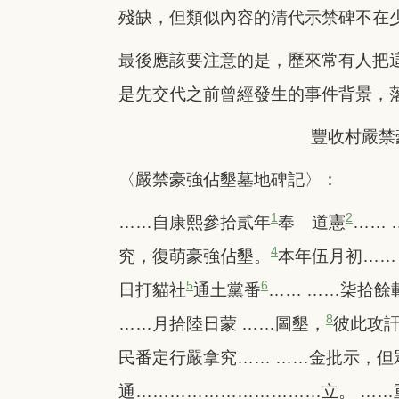
殘缺，但類似內容的清代示禁碑不在
最後應該要注意的是，歷來常有人把
是先交代之前曾經發生的事件背景，
豐收村嚴禁
〈嚴禁豪強佔墾墓地碑記〉：
1
2
……自康熙參拾貳年
奉 道憲
……
4
究，復萌豪強佔墾。
本年伍月初……
5
6
日打貓社
通土黨番
…… ……柒拾餘
8
……月拾陸日蒙 ……圖墾，
彼此攻訐
民番定行嚴拿究…… ……金批示，但
通……………………………立。 ……