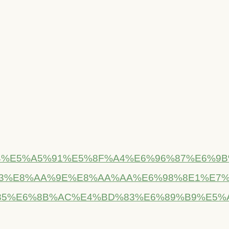
5%AA%E4%BB%94%E5%A5%91%E5%8F%A4%E6%
3%E8%AA%9E%E8%AA%AA%E6%98%8E1%E7%
5%E6%8B%AC%E4%BD%83%E6%89%B9%E5%A2