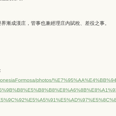
墾界漸成漢庄，管事也兼經理庄內賦稅、差役之事。
：
com/AustronesiaFormosa/photos/%E7%9
6%9B%B8%E5%B8%B8%E8%A6%8B%E8%A1%9
5%9C%92%E5%A5%91%E5%AD%97%E5%8C%8