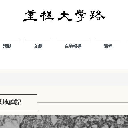
活動
文獻
在地報導
課程
墓地碑記