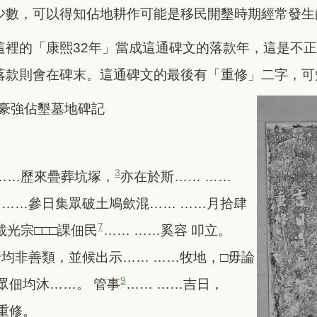
少數，可以得知佔地耕作可能是移民開墾時期經常發生
這裡的「康熙32年」當成這通碑文的落款年，這是不
落款則會在碑末。這通碑文的最後有「重修」二字，可
豪強佔墾墓地碑記
3
 ……歷來疊葬坑塚，
亦在於斯…… ……
 ……參日集眾破土鳩歛混…… ……月拾肆
7
載光宗□□□課佃民
…… ……奚容 叩立。
均非善類，並候出示…… ……牧地，□毋論
9
眾佃均沐……。 管事
…… ……吉日，
重修。