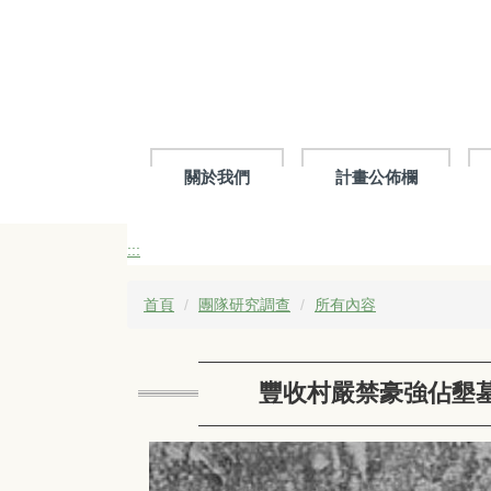
跳
到
主
要
內
容
區
關於我們
計畫公佈欄
:::
首頁
團隊研究調查
所有內容
豐收村嚴禁豪強佔墾