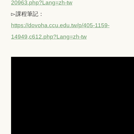
20963.php?Lang=zh-tw
▻課程筆記：
https://dovoha.ccu.edu.tw/p/405-1159-
14949,c612.php?Lang=zh-tw