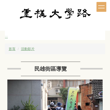
跳
到
主
要
內
容
區
:::
首頁
活動影片
民雄街區導覽