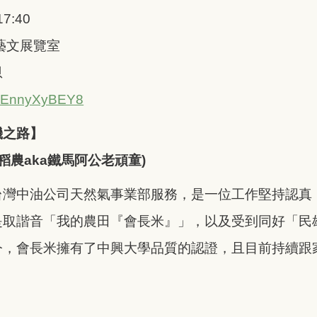
7:40
藝文展覽室
恩
e/6EnnyXyBEY8
機之路
】
稻農aka鐵馬阿公老頑童)
台灣中油公司天然氣事業部服務，是一位工作堅持認真
是取諧音「我的農田『會長米』」，以及受到同好「民
今，會長米擁有了中興大學品質的認證，且目前持續跟
。