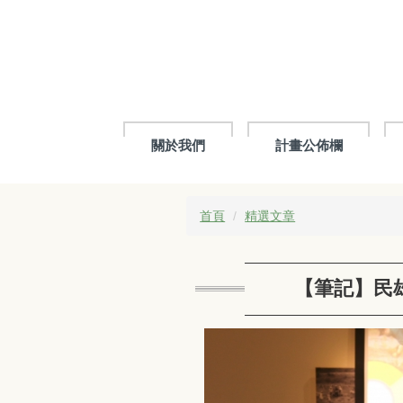
跳
到
主
要
內
容
區
關於我們
計畫公佈欄
首頁
精選文章
【筆記】民