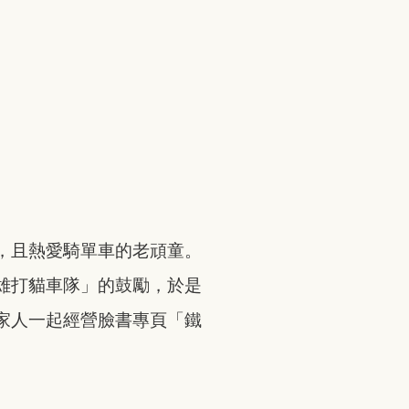
，且熱愛騎單車的老頑童。
雄打貓車隊」的鼓勵，於是
家人一起經營臉書專頁「鐵