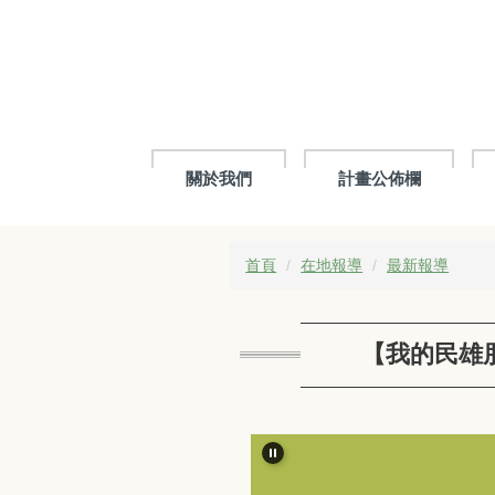
跳
到
主
要
內
容
區
關於我們
計畫公佈欄
首頁
在地報導
最新報導
【我的民雄