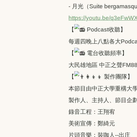
- 月光（Suite bergamasque, 
https://youtu.be/q3eFwW
【
Podcast收聽】
每週四晚上八點各大Podc
【
電台收聽頻率】
大民雄地區 中正之聲FM88
【
製作團隊】
本節目由中正大學重構大
製作人、主持人、節目企
錄音工程：王翔宥
美術宣傳：鄭綺元
片頭音樂：裝咖人--出庄