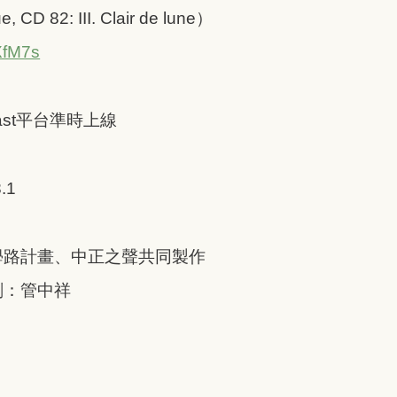
CD 82: III. Clair de lune）
XfM7s
ast平台準時上線
.1
學路計畫、中正之聲共同製作
劃：管中祥