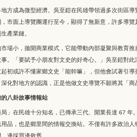
多地方成為微型經濟。吳至鎧在民雄帶領過多次街區導
到，市面上導覽團運行至今，顯得了無新意，許多導覽
創生產業鏈。
的市場小，拋開商業模式，它能帶動內部凝聚與教育推
故事。「要賦予小朋友對文史的好奇心。」吳至鎧對此
友起初或許不懂家鄉文史「能幹嘛」，但他會試著引導
，深化對地方的認識，正是他做文史導覽不願將其「商
雄的八卦故事情報站
局」在民雄十分知名，已傳承三代、開業長達 67 年
活用品，也是鄉里間的情報交換站。不僅有許多政治人
門，邊採買邊敘舊。