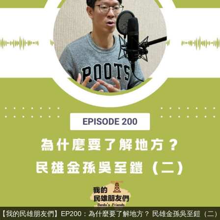
【我的民雄朋友們】EP200：為什麼要了解地方？ 民雄金孫吳至鎧（二