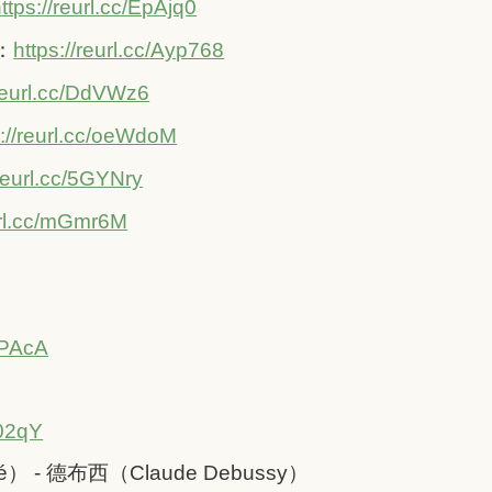
ttps://reurl.cc/EpAjq0
t：
https://reurl.cc/Ayp768
/reurl.cc/DdVWz6
s://reurl.cc/oeWdoM
/reurl.cc/5GYNry
eurl.cc/mGmr6M
HPAcA
502qY
） - 德布西（Claude Debussy）