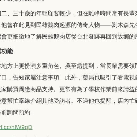
到二、三十歲的年輕顧客較少，但在離峰時間常有長輩
，他曾在此見到民雄鵝肉起源的傳奇人物——劉木森先
機會更細緻地了解民雄鵝肉店從台北發跡再回到故鄉的
重功能
在地方上更扮演多重角色。吳至鎧提到，當長輩需要領
窗口，告知家屬注意事項。此外，藥局也吸引了看電視
大家購買周邊商品支持。更常有為了學校作業前來請益
樂意幫忙牽線介紹其他受訪者。不過他也提醒，店內忙
提前詢問預約。
url.cc/nlW9qD