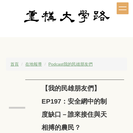
跳
到
主
要
內
容
區
首頁
在地報導
Podcast我的民雄朋友們
【我的民雄朋友們】
EP197：安全網中的制
度缺口－誰來接住與天
相搏的農民？