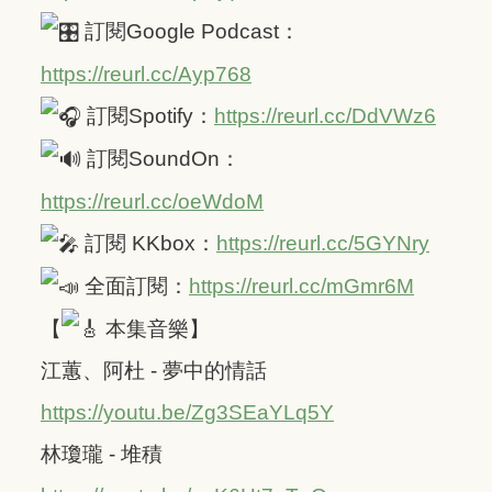
訂閱Google Podcast：
https://reurl.cc/Ayp768
訂閱Spotify：
https://reurl.cc/DdVWz6
訂閱SoundOn：
https://reurl.cc/oeWdoM
訂閱 KKbox：
https://reurl.cc/5GYNry
全面訂閱：
https://reurl.cc/mGmr6M
【
本集音樂】
江蕙、阿杜 - 夢中的情話
https://youtu.be/Zg3SEaYLq5Y
林瓊瓏 - 堆積