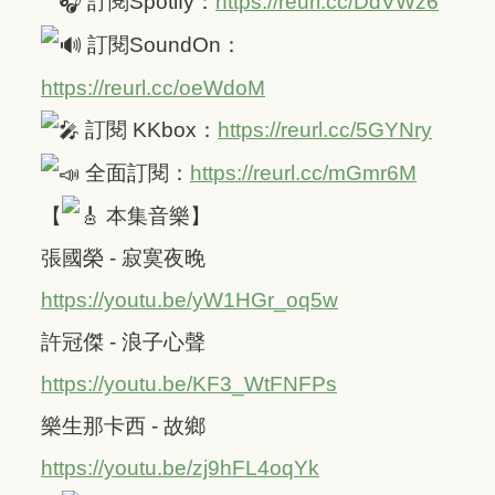
訂閱Spotify：
https://reurl.cc/DdVWz6
訂閱SoundOn：
https://reurl.cc/oeWdoM
訂閱 KKbox：
https://reurl.cc/5GYNry
全面訂閱：
https://reurl.cc/mGmr6M
【
本集音樂】
張國榮 - 寂寞夜晚
https://youtu.be/yW1HGr_oq5w
許冠傑 - 浪子心聲
https://youtu.be/KF3_WtFNFPs
樂生那卡西 - 故鄉
https://youtu.be/zj9hFL4oqYk