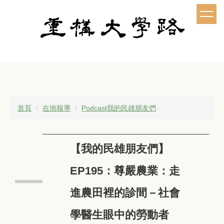
跳
到
主
要
內
容
區
首頁
在地報導
Podcast我的民雄朋友們
【我的民雄朋友們】
EP195：尊嚴農業：走
進農田裡的診間－社會
學醫生眼中的勞動者