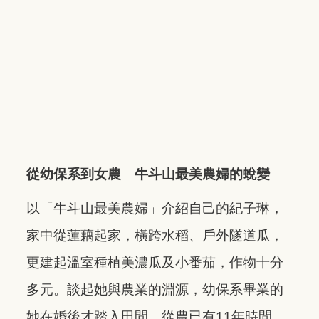
從幼保系到女農 牛斗山最美農婦的蛻變
以「牛斗山最美農婦」介紹自己的紀子琳，
家中從蓮藕起家，橫跨水稻、戶外隧道瓜，
更建起溫室種植美濃瓜及小番茄，作物十分
多元。談起她與農業的淵源，幼保系畢業的
她在婚後才踏入田間，從農已有11年時間，