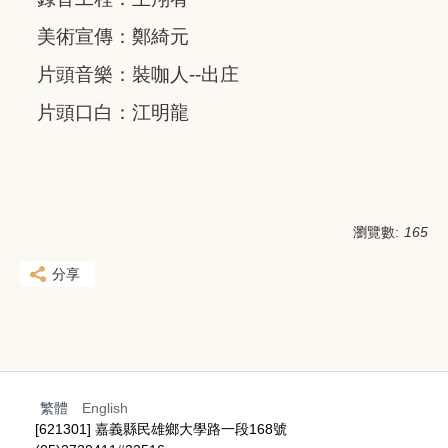
美術宣傳：鄭綺元
片頭音樂：裝咖人--出庄
片頭口白：江明龍
瀏覽數:
165
分享
繁體
English
[621301] 嘉義縣民雄鄉大學路一段168號