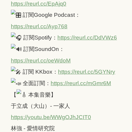
https://reurl.cc/EpAjq0
訂閱Google Podcast：
https://reurl.cc/Ayp768
訂閱Spotify：
https://reurl.cc/DdVWz6
訂閱SoundOn：
https://reurl.cc/oeWdoM
訂閱 KKbox：
https://reurl.cc/5GYNry
全面訂閱：
https://reurl.cc/mGmr6M
【
本集音樂】
于立成（大山）- 一家人
https://youtu.be/WWgOJhJCIT0
林強 - 愛情研究院