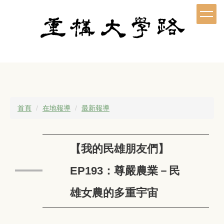
跳
到
主
要
內
容
區
首頁
在地報導
最新報導
【我的民雄朋友們】
EP193：尊嚴農業－民
雄女農的多重宇宙