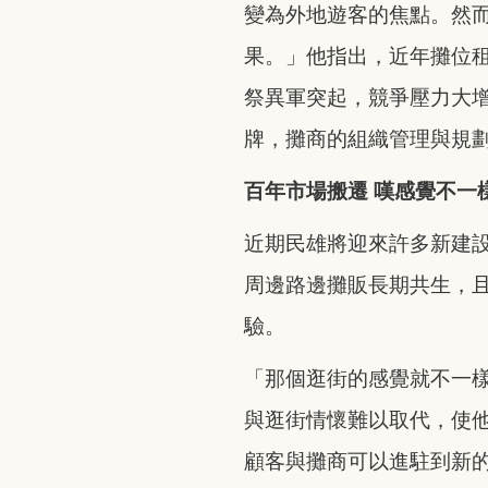
變為外地遊客的焦點。然
果。」他指出，近年攤位
祭異軍突起，競爭壓力大
牌，攤商的組織管理與規
百年市場搬遷
嘆感覺不一
近期民雄將迎來許多新建
周邊路邊攤販長期共生，
驗。
「那個逛街的感覺就不一
與逛街情懷難以取代，使
顧客與攤商可以進駐到新