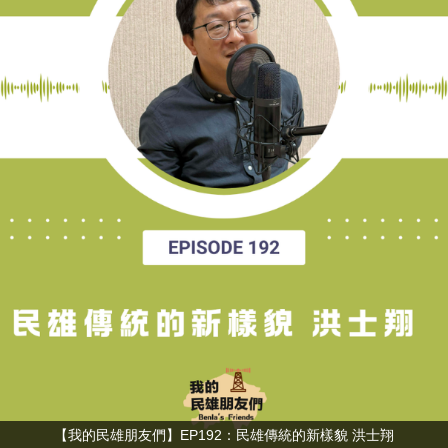
【我的民雄朋友們】EP192：民雄傳統的新樣貌 洪士翔