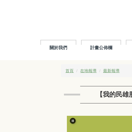
跳
到
主
要
內
容
區
關於我們
計畫公佈欄
首頁
在地報導
最新報導
【我的民雄朋