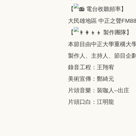
【
電台收聽頻率】
大民雄地區 中正之聲FM88
【
製作團隊】
本節目由中正大學重構大
製作人、主持人、節目企
錄音工程：王翔宥
美術宣傳：鄭綺元
片頭音樂：裝咖人--出庄
片頭口白：江明龍