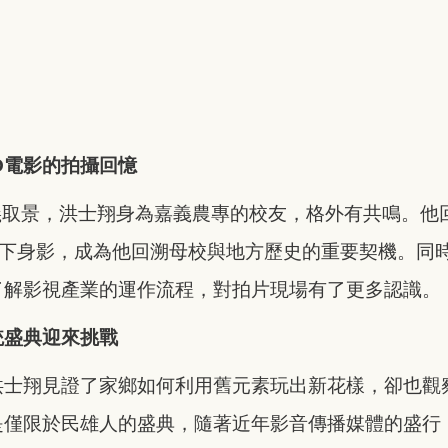
O電影的拍攝回憶
義取景，洪士翔身為嘉義農專的校友，格外有共鳴。他
中留下身影，成為他回溯母校與地方歷史的重要契機。同
了解影視產業的運作流程，對拍片現場有了更多認識。
統盛典迎來挑戰
洪士翔見證了家鄉如何利用舊元素玩出新花樣，卻也觀
是僅限於民雄人的盛典，隨著近年影音傳播媒體的盛行