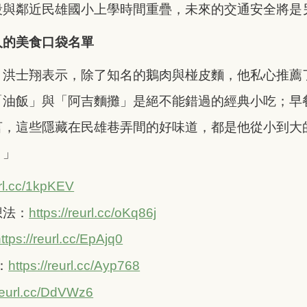
段與鄰近民雄國小上學時間重疊，未來的交通安全將是
人的美食口袋名單
，洪士翔表示，除了知名的鵝肉與椪皮麵，他私心推薦
「油飯」與「阿吉麵攤」是絕不能錯過的經典小吃；早
言，這些隱藏在民雄巷弄間的好味道，都是他從小到大
！」
url.cc/1kpKEV
想法：
https://reurl.cc/oKq86j
ttps://reurl.cc/EpAjq0
t：
https://reurl.cc/Ayp768
/reurl.cc/DdVWz6