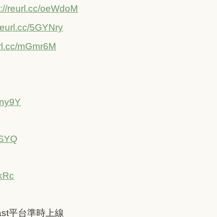
s://reurl.cc/oeWdoM
/reurl.cc/5GYNry
eurl.cc/mGmr6M
Sny9Y
-SYQ
ZkRc
ast平台準時上線