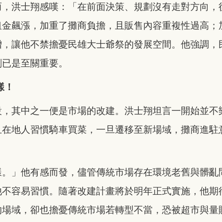
而，洪士翔感嘆：「在前面決策、規劃沒有走對方向，
租金飆漲，加重了攤商負擔，且販售內容重複性過高；
增，讓他不禁擔憂民雄大士爺祭的發展空間。他強調，
劃已是至關重要。
樣！
設，其中之一便是市場的改建。洪士翔坦言一開始並不
且在地人習慣騎車買菜，一旦遷移至新場域，攤商進駐
樣。」他有感而發，儘管傳統市場存在環境老舊與髒亂
他不容易習慣。隨著改建計畫將於明年正式實施，他期
的場域，卻也擔憂傳統市場若轉型不當，恐被超市與量