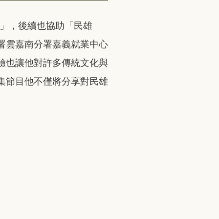
動」，後續也協助「民雄
署雲嘉南分署嘉義就業中心
驗也讓他對許多傳統文化與
集節目他不僅將分享對民雄