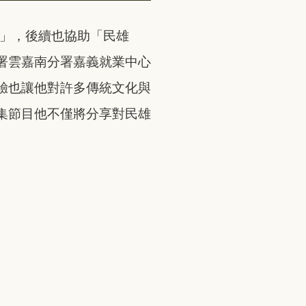
動」，後續也協助「民雄
署雲嘉南分署嘉義就業中心
驗也讓他對許多傳統文化與
集節目他不僅將分享對民雄