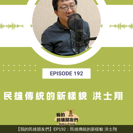
【我的民雄朋友們】EP192：民雄傳統的新樣貌 洪士翔