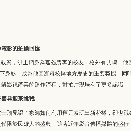
O電影的拍攝回憶
義取景，洪士翔身為嘉義農專的校友，格外有共鳴。他
中留下身影，成為他回溯母校與地方歷史的重要契機。同
了解影視產業的運作流程，對拍片現場有了更多認識。
統盛典迎來挑戰
洪士翔見證了家鄉如何利用舊元素玩出新花樣，卻也觀
是僅限於民雄人的盛典，隨著近年影音傳播媒體的盛行