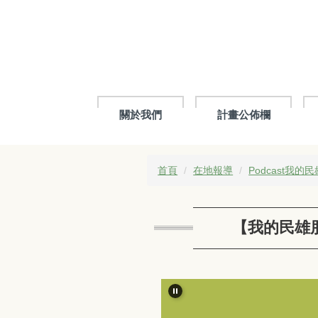
跳
到
主
要
內
容
區
關於我們
計畫公佈欄
首頁
在地報導
Podcast我的
【我的民雄朋