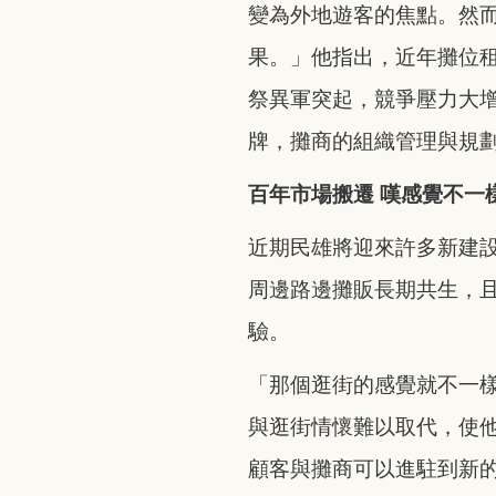
變為外地遊客的焦點。然
果。」他指出，近年攤位
祭異軍突起，競爭壓力大
牌，攤商的組織管理與規
百年市場搬遷
嘆感覺不一
近期民雄將迎來許多新建
周邊路邊攤販長期共生，
驗。
「那個逛街的感覺就不一
與逛街情懷難以取代，使
顧客與攤商可以進駐到新