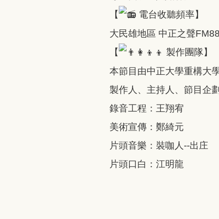
【
電台收聽頻率】
大民雄地區 中正之聲FM88
【
製作團隊】
本節目由中正大學重構大
製作人、主持人、節目企
錄音工程：王翔宥
美術宣傳：鄭綺元
片頭音樂：裝咖人--出庄
片頭口白：江明龍