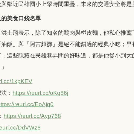
段與鄰近民雄國小上學時間重疊，未來的交通安全將是
人的美食口袋名單
，洪士翔表示，除了知名的鵝肉與椪皮麵，他私心推薦
「油飯」與「阿吉麵攤」是絕不能錯過的經典小吃；早
言，這些隱藏在民雄巷弄間的好味道，都是他從小到大
！」
url.cc/1kpKEV
想法：
https://reurl.cc/oKq86j
ttps://reurl.cc/EpAjq0
t：
https://reurl.cc/Ayp768
/reurl.cc/DdVWz6