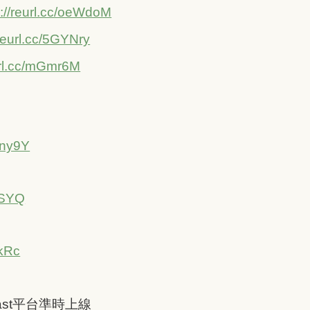
s://reurl.cc/oeWdoM
/reurl.cc/5GYNry
eurl.cc/mGmr6M
Sny9Y
-SYQ
ZkRc
ast平台準時上線