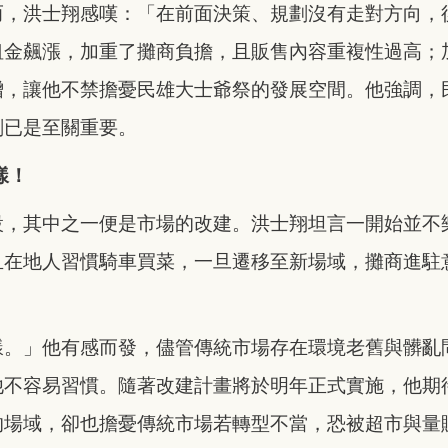
而，洪士翔感嘆：「在前面決策、規劃沒有走對方向，
租金飆漲，加重了攤商負擔，且販售內容重複性過高；
增，讓他不禁擔憂民雄大士爺祭的發展空間。他強調，
劃已是至關重要。
樣！
設，其中之一便是市場的改建。洪士翔坦言一開始並不
且在地人習慣騎車買菜，一旦遷移至新場域，攤商進駐
樣。」他有感而發，儘管傳統市場存在環境老舊與髒亂
他不容易習慣。隨著改建計畫將於明年正式實施，他期
的場域，卻也擔憂傳統市場若轉型不當，恐被超市與量