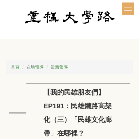
跳
到
主
要
內
容
區
首頁
在地報導
最新報導
【我的民雄朋友們】
EP191：民雄鐵路高架
化（三）「民雄文化廊
帶」在哪裡？