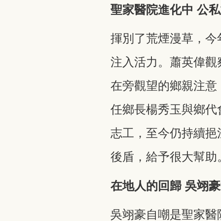
聖家醫院進化中 公
揮別了荒煙漫草，今
注入活力。蕭英偉觀
在旁觀望的鄉親注意
任鄉長楊秀玉與鄉代
志工，至今仍持續挹
後盾，給予很大幫助
在地人的回歸 吳翊
吳翊豪自嘲是聖家醫