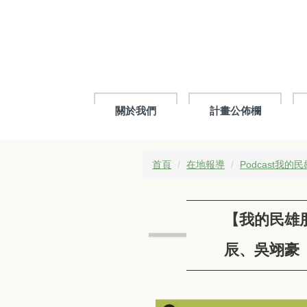
跳
到
主
要
內
容
區
關於我們
計畫公佈欄
首頁
在地報導
Podcast我的
【我的民雄
辰、吳翊豪