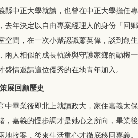
義縣中正大學就讀，也曾在中正大學擔任
，去年決定以自由專案經理人的身份「回
室空間，在一次小聚認識蕭英偉，談到創
，兩人相似的成長軌跡與守護家鄉的動機
才盛情邀請這位優秀的在地青年加入。
、策展回顧歷史
高中畢業後即北上就讀政大，家住嘉義太
緒，嘉義的慢步調才是她心之所向，畢業
兩地接案，後來生活重心才徹底移回嘉義