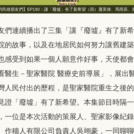
的民雄朋友們】EP190：讓「廢墟」有了新希望（四）蕭英偉、馬雨辰、
友們連續播出了三集「讓『廢墟』有了新
院的故事，以及在地居民如何努力讓舊建
也感受到如果一個人願意作好事，天使都
看醫生－聖家醫院 醫療史前導展」，展出
灣人民付出的歷程，是聖家醫院重生之後
見證「廢墟」有了新希望。本集節目時隔
，一位是本次活動的策展人、聖家影像紀
、作穡人有限公司負責人吳翊豪，一同聊