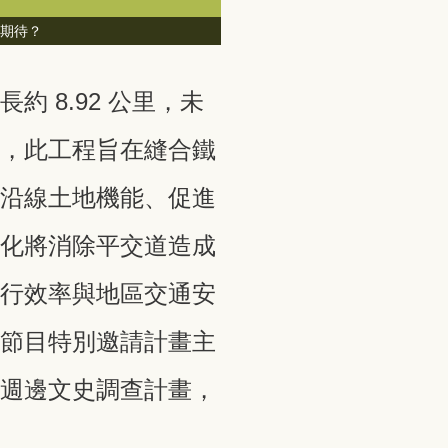
麼期待？
【
約 8.92 公里，未
》，此工程旨在縫合鐵
化沿線土地機能、促進
架化將消除平交道造成
運行效率與地區交通安
集節目特別邀請計畫主
的週邊文史調查計畫，