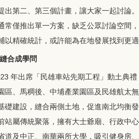
提出第二、第三個計畫，讓大家一起討論
通常僅推出單一方案，缺乏公眾討論空間
輔以精確統計，或許能為在地發展找到更
何縫合成學問
023 年出席「民雄車站先期工程」動土典
園區、馬稠後、中埔產業園區及民雄航太
基礎建設，縫合兩側土地，促進南北均衡
前站屬傳統聚落，擁有大士爺廟、行政中
省道及中正、南華兩所大學，吸引健身房