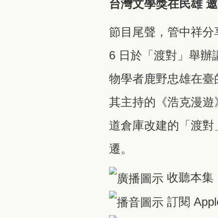
台灣文學獎在民雄 
節目尾聲，管中祥分
6 日於「渡對」舉
物學者鹿野忠雄在臺
其主持的《浩克漫遊
道倉庫改建的「渡對
遷。
收聽本集
訂閱 Appl