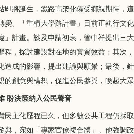
站即將誕生，鐵路高架化備受鄉親期待，
轉變。「重構大學路計畫」目前正執行文
憶」計畫。談及申請初衷，管中祥提出三
歷程，探討建設對在地的實質效益；其次
化造成的影響，提出建議與願景；最後，
親的創意與構想，促進公民參與，喚起大
維 盼決策納入公民聲音
灣民主化歷程已久，但多數公共工程仍採
參與，宛如「專家官僚複合體」。他強調