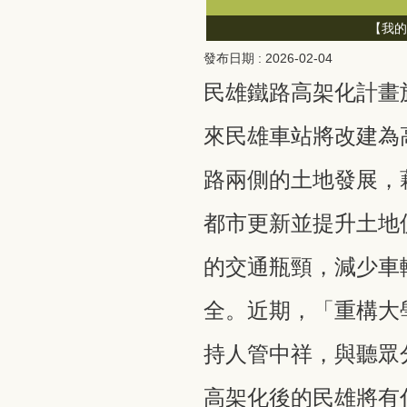
待？
【我的
發布日期 :
2026-02-04
民雄鐵路高架化計畫於民國
來民雄車站將改建為
路兩側的土地發展，
都市更新並提升土地
的交通瓶頸，減少車
全。近期，「重構大
持人管中祥，與聽眾
高架化後的民雄將有