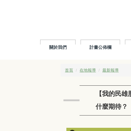
跳
到
主
要
內
容
區
關於我們
計畫公佈欄
首頁
在地報導
最新報導
【我的民雄
什麼期待？