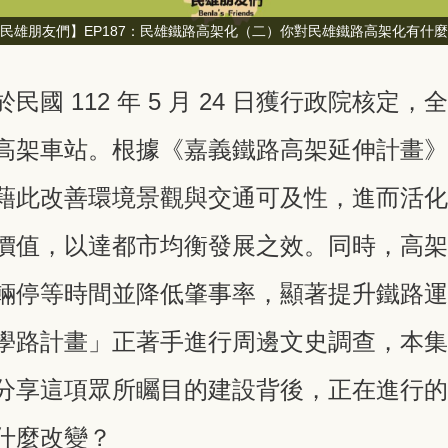
民雄朋友們】EP187：民雄鐵路高架化（二）你對民雄鐵路高架化有什
 112 年 5 月 24 日獲行政院核定，全長
高架車站。根據《嘉義鐵路高架延伸計畫
藉此改善環境景觀與交通可及性，進而活
價值，以達都市均衡發展之效。同時，高
輛停等時間並降低肇事率，顯著提升鐵路
學路計畫」正著手進行周邊文史調查，本
分享這項眾所矚目的建設背後，正在進行
什麼改變？