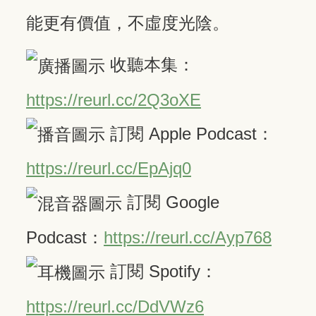
能更有價值，不虛度光陰。
收聽本集：
https://reurl.cc/2Q3oXE
訂閱 Apple Podcast：
https://reurl.cc/EpAjq0
訂閱 Google
Podcast：
https://reurl.cc/Ayp768
訂閱 Spotify：
https://reurl.cc/DdVWz6