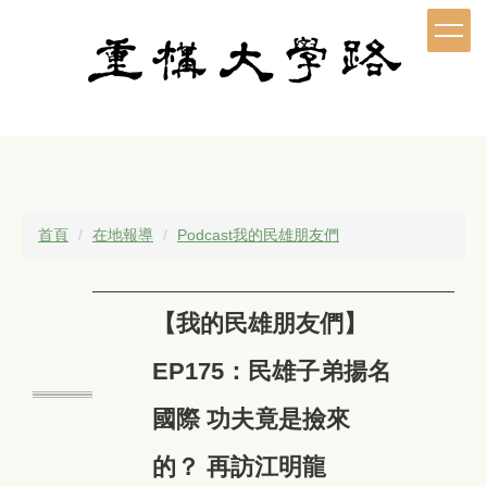
跳
到
主
要
內
容
區
首頁
在地報導
Podcast我的民雄朋友們
【我的民雄朋友們】
EP175：民雄子弟揚名
國際 功夫竟是撿來
的？ 再訪江明龍