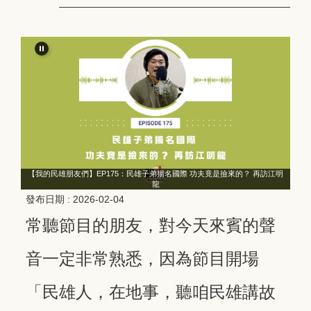
江明
【我的民雄朋友們】EP175：民雄子弟揚名國際 功夫竟是撿來的？ 再訪江明
【
龍
發布日期 :
2026-02-04
常聽節目的朋友，對今天來賓的聲
音一定非常熟悉，因為節目開場
「民雄人，在地事，聽咱民雄講故