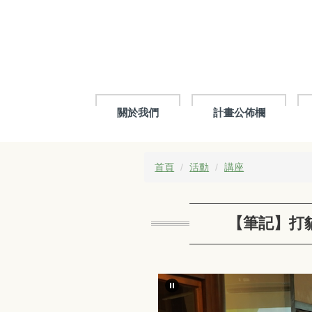
跳
到
主
要
內
容
區
關於我們
計畫公佈欄
首頁
活動
講座
【筆記】打