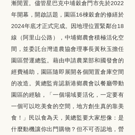
漸閒置。儘管星巴克中埔穀倉門市先於2022
年開幕，開啟話題，園區16棟穀倉的修繕於
2024年底才正式完成。​因地理位置緊鄰台18
線（阿里山公路），中埔鄉農會積極活化空
間，並委託台灣道農協會理事長黃秋玉擔任
園區營運總監。藉由申請農業部和國發會的
經費補助，園區隨即展開各個閒置倉庫空間
的改造。黃總監肯認新港鄉農會以餐廳帶動
園區的經驗，「
一個場域要活化，一定要有
一個可以吃美食的空間，地方創生真的靠美
食！
」民以食為天，黃總監要大家想像：是
什麼動機讓你出門購物？但不可否認地，營