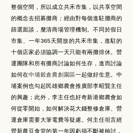
整個空間，所以成立共禾市集，以共享空間
的概念去招募攤商；經由對每個進駐攤商的
篩選面談，釐清商場管理機制。不同於假日
市集、一年
365
天開放的共禾市集，進駐的
十個店家必須協調一天只能有兩攤排休。營
運團隊和所有攤商討論如何生存，進而討論
如何在
中埔穀倉農創園區
一起做好生意。中
埔案例也勾起民雄鄉農會推廣部李昭賢主任
的興趣；此外，李主任也好奇新港鄉農會如
何從零開始，如何解決花大錢整修倉庫、營
運倉庫需要大筆電費等疑慮。何主任坦言經
營新農豆食堂的第一年因虧損不斷被檢討，