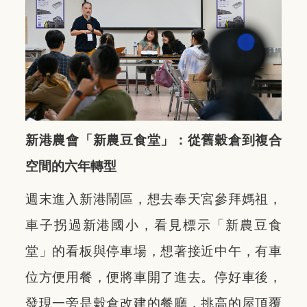
新港農會「新農豆食堂」：從舊穀倉到複合
空間的六年轉型
週末進入新港鬧區，想去奉天宮參拜媽祖，
車子拐過新港國小，看見標示「新農豆食
堂」的看板與停車場，想著接近中午，有車
位方便用餐，便將車開了進去。停好車後，
發現一旁是穀倉改建的餐廳，挑高的屋頂覆