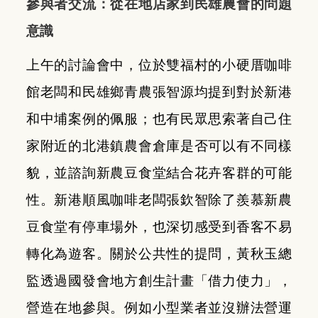
參與者交流：從在地店家到民雄農會的問題
意識
上午的討論會中，位於雙福村的小硬厝咖啡
館老闆和民雄鄉青農張智源均提到對於新港
和中埔案例的佩服；也有民眾思索著自己住
家附近的北港鎮農會倉庫是否可以有不同樣
貌，並諮詢新農豆食堂結合花卉客群的可能
性。新港順風咖啡老闆張欽智除了羨慕新農
豆食堂有停車場外，也深切感受到香客不易
轉化為遊客。關於公共性的提問，黃秋玉總
監透過國發會地方創生計畫「借力使力」，
營造在地參與。例如小型業者並沒辦法營運