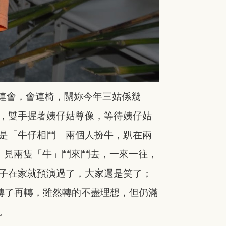
椅連會，會連椅，關妳今年
三姑係幾
，雙手握著姨仔姑尊像，等待姨仔姑
是「牛仔相鬥」兩個人扮牛，趴在兩
，見兩隻「牛」
鬥來鬥去，一來一往，
子在家就
預演過了，大家還是笑了；
轉了
再轉，雖然轉的不盡理想，但仍滿
。