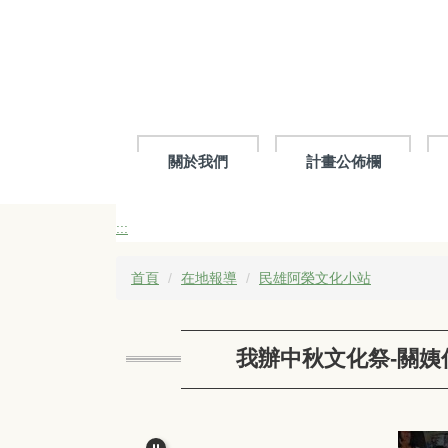
跳
到
主
要
內
容
區
關於我們
計畫公佈欄
:::
首頁
在地報導
民雄阿榮文化小站
我辦中秋文化祭-關姨