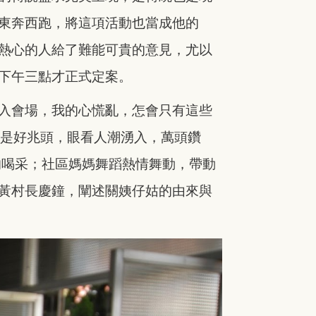
東奔西跑，將
這項活動也當成他的
熱心的
人給了難能可貴的意見，尤以
下午三點才正式定案。
入會場，我的心慌亂，
怎會只有這些
瑞是好兆頭，眼看人潮湧入，萬頭鑽
的喝采；社區媽媽舞蹈熱情舞動，帶動
黃村長慶鐘，闡述關姨仔姑的由來與