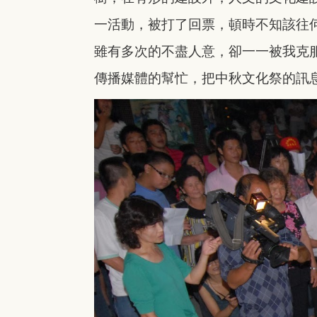
一活動，被打了回票，頓時不知
該往
雖有多次的不盡人意，
卻一一被我克
傳播媒體的
幫忙，把中秋文化祭的訊