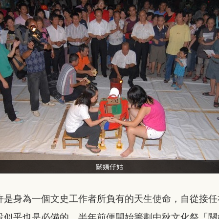
關姨仔姑
許是身為一個
文史工作者所負有的天生使命，自從接任
設
似乎也是必備的。半年前便開始籌劃中秋文化祭「關