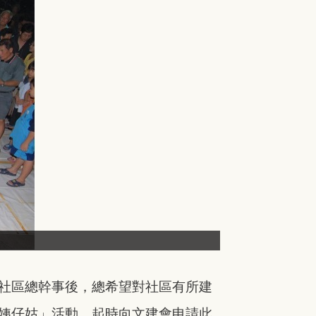
社區總幹事後，
總希望對社區有所建
姨仔姑」
活動，起時向文建會申請此