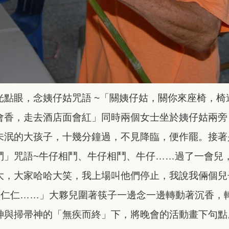
光點眼，念姨仔姑
咒語 ~「關姨仔姑，關你來座椅，
會香，走去酒店面會紅」同時兩個女士坐於姨仔姑兩旁
未泯的大孩子，十幾分鐘過，不見降臨，便作罷。接著
鬥」咒語~牛仔相鬥、牛仔相鬥、牛仔……過了一會兒
大，大家哈哈大笑，我上場叫他們停止，我說我倆個兒
轉仁仁……」大夥兒圍著筷子一邊念一邊轉動著沉香，
神與掃帚神的「無疾而終」下，將晚會的活動畫下
句點