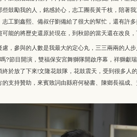
那些鼓勵
我的人，銘感於心，志工團長黃千枝，陪著我
、
志工劉鑫熙、備叔仔劉備給了很大的幫忙，還有許多
盡可能的將歷史還原於現在，到秋節的當天還在改良，
疑慮，參與的人數是我最大的定心丸，三三兩兩的人步
績嗎?節目開演，雙福保安宮舞獅隊開啟序幕，祥獅獻
頭終於放了下來!文隆花鼓隊，花鼓震天，受到很多人
方的支持贊助，來賓致詞由縣府何秘書、陳鄉長福成、