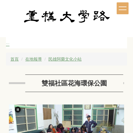
跳
到
主
要
內
容
區
:::
首頁
在地報導
民雄阿榮文化小站
雙福社區花海環保公園