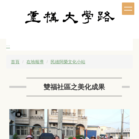
跳
到
主
要
內
容
區
:::
首頁
在地報導
民雄阿榮文化小站
雙福社區之美化成果