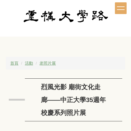
跳
到
主
要
內
容
區
首頁
活動
老照片展
烈風光影 廟街文化走
廊——中正大學35週年
校慶系列照片展