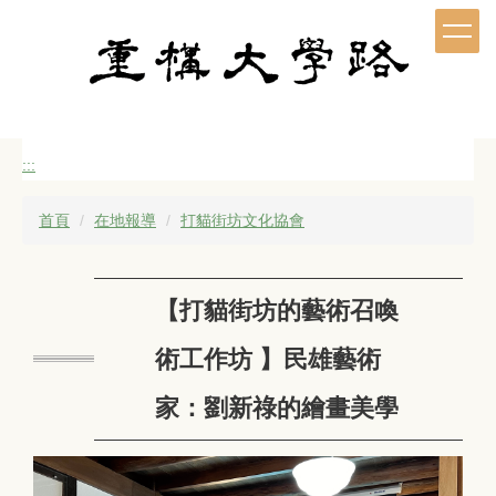
跳
到
主
要
內
容
區
:::
首頁
在地報導
打貓街坊文化協會
【打貓街坊的藝術召喚
術工作坊 】民雄藝術
家：劉新祿的繪畫美學