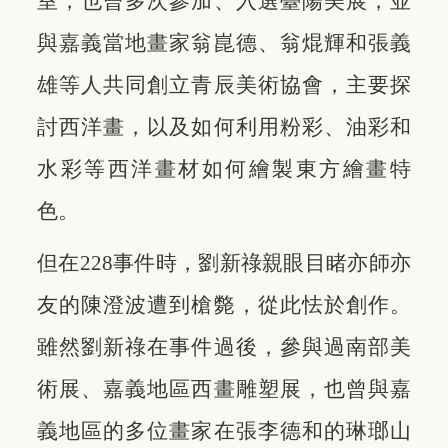
室，也曾多次參加、入選臺陽美展，並
與嘉義當地畫家翁崑德、翁焜輝和張義
雄等人共同創立青辰美術協會，主要探
討西洋畫，以及如何利用粉彩、油彩和
水彩等西洋畫材如何繪製東方繪畫特
色。
但在228事件時，劉新祿親眼目睹亦師亦
友的陳澄波遭到槍斃，從此怯於創作。
雖然劉新祿在事件過後，參與過南部美
術展、嘉義地區西畫雕塑展，也曾與嘉
義地區的多位畫家在張李德和的琳瑯山