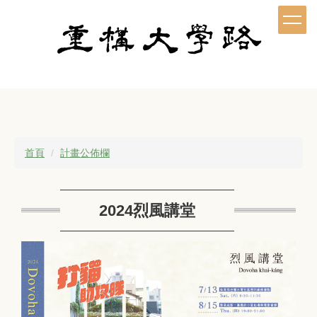
跳
到
主
要
內
容
區
首頁
計畫公佈欄
2024烈風講堂