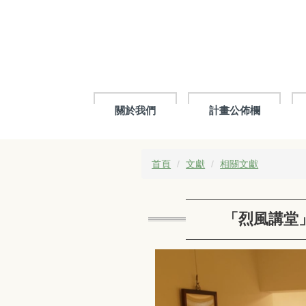
跳
到
主
要
內
容
區
關於我們
計畫公佈欄
首頁
文獻
相關文獻
「烈風講堂