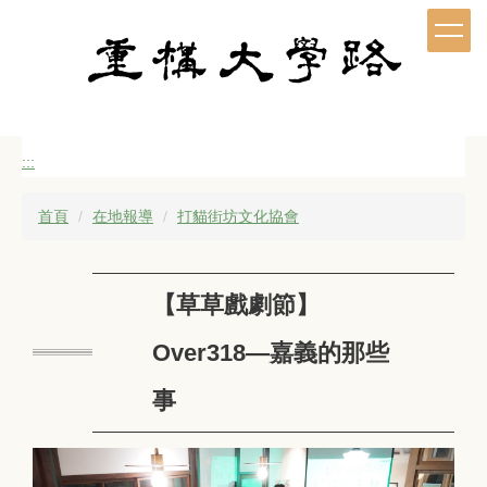
跳
到
主
要
內
容
區
:::
首頁
在地報導
打貓街坊文化協會
【草草戲劇節】
Over318—嘉義的那些
事