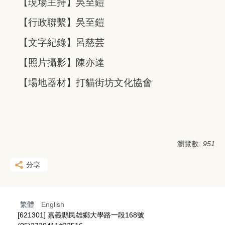
【現場主持】吳至鎧
【行政聯繫】吳至鎧
【文字紀錄】呂慈芸
【照片攝影】陳亦達
【場地器材】打貓街坊文化協會
瀏覽數:
951
分享
繁體
English
[621301] 嘉義縣民雄鄉大學路一段168號