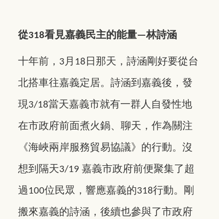
從
看見嘉義民主的能量
林詩涵
318
—
十年前，
月
日那天，詩涵剛好要從台
3
18
北搭車往嘉義定居。詩涵到嘉義後，發
現
當天嘉義市就有一群人自發性地
3/18
在市政府前面煮火鍋、聊天，作為關注
《海峽兩岸服務貿易協議》的行動。沒
想到隔天
嘉義市政府前便聚集了超
3/19
過
位民眾，響應嘉義的
行動。剛
100
318
搬來嘉義的詩涵，後續也參與了市政府